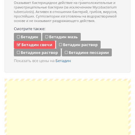
Оказывает бактерицидное действие на грамположительные и
грамотрицательные бактерии (за исключением Mycobacterium
tuberculosis). Активен в отношении бактерий, грибов, вирусов,
простейших. Суппозитории изготовлены на водорастворимой
основе и не оказывают раздражающего действия.
Смотрите также:
Бетадин
Бетадин мазь
Бетадин свечи
Бетадин раствор
Бетадине раствор
Бетадине пессарии
Показать все цены на
Бетадин