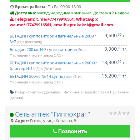
Время работы:
Пн-Вс: 09:00-18:00
Доставка:
Международные компании. Доставка 2 недели
Telegram: t.me/+77479916561, WhatsApp:
wa.me/+77479916561, email: aptekakz1@gmail.com
9,600
00
.
тг.
БЕТАДИН суппозитории вагинальные 200мг
№7
(Egis (Венгрия))
9,900
00
.
тг.
Бетадин 200 мг №7 суппозиториев
(Эгис
Фармацевтический завод ОАО)
13,800
00
.
тг.
БЕТАДИН суппозитории вагинальные 200 мг
блистер №14
(Egis (Венгрия))
16,200
00
.
тг.
БЕТАДИН 200мг № 14 суппоз ваг
(Эгис
Фармацевтический завод ОАО)
Интернет-аптека Доставим
Интернет-аптека Доставим Нур-Султан
(Астана)
Сеть аптек "Гиппократ"
Адрес:
Есиль
,
улица Конаева, 8
Позвонить