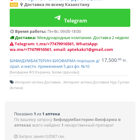
Доставка по всему Казахстану
топ
Telegram
Время работы:
Пн-Вс: 09:00-18:00
Доставка:
Международные компании. Доставка 2 недели
Telegram: t.me/+77479916561, WhatsApp:
wa.me/+77479916561, email: aptekakz1@gmail.com
17,500
00
.
тг.
БИФИДУМБАКТЕРИН-БИОФАРМА порошок д/
орал. и местн. применения 5 доз фл. №10
(Биофарма ФЗ (Украина, Белая Церковь))
Интернет-аптека Доставим
Интернет-аптека Доставим Нур-Султан
(Астана)
Показано
1
из
1 аптека
По вашему запросу
Бифидумбактерин-Биофарма в
аптеках
всего найдено
1
лекарственный препарат
Запрос занял 0.0587 сек.