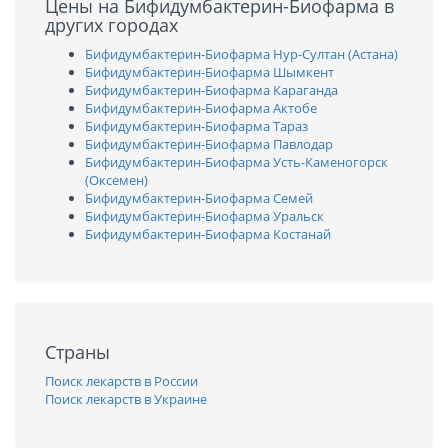
Цены на Бифидумбактерин-Биофарма в
других городах
Бифидумбактерин-Биофарма Нур-Султан (Астана)
Бифидумбактерин-Биофарма Шымкент
Бифидумбактерин-Биофарма Караганда
Бифидумбактерин-Биофарма Актобе
Бифидумбактерин-Биофарма Тараз
Бифидумбактерин-Биофарма Павлодар
Бифидумбактерин-Биофарма Усть-Каменогорск
(Оксемен)
Бифидумбактерин-Биофарма Семей
Бифидумбактерин-Биофарма Уральск
Бифидумбактерин-Биофарма Костанай
Страны
Поиск лекарств в России
Поиск лекарств в Украине