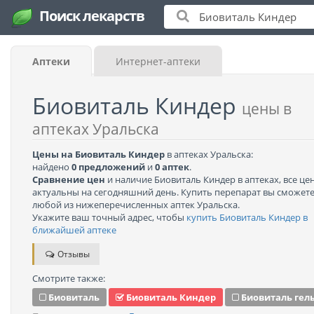
Поиск лекарств
Аптеки
Интернет-аптеки
Биовиталь Киндер
цены в
аптеках Уральска
Цены на Биовиталь Киндер
в аптеках Уральска:
найдено
0 предложений
и
0 аптек
.
Сравнение цен
и наличие Биовиталь Киндер в аптеках, все це
актуальны на сегодняшний день. Купить перепарат вы сможете
любой из нижеперечисленных аптек Уральска.
Укажите ваш точный адрес, чтобы
купить Биовиталь Киндер в
ближайшей аптеке
Отзывы
Смотрите также:
Биовиталь
Биовиталь Киндер
Биовиталь гель