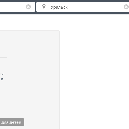
ны
 в
 для детей