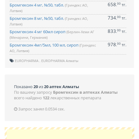
658
00
.
тг.
Бромгексин 4 мг, №50, табл.
(Гриндекс АО,
Латвия)
734
00
.
тг.
Бромгексин 8 мг, №50, табл.
(Гриндекс АО,
Латвия)
833
00
.
тг.
Бромгексин 4 мг 60мл сироп
(Берлин-Хеми АГ
(Менарини, Германия)
978
00
.
тг.
Бромгексин 4мг/5мл, 100 мл, сироп
(Гриндекс
АО, Латвия)
EUROPHARMA
EUROPHARMA Алматы
Показано
20
из
20 аптек Алматы
По вашему запросу
Бромгексин в аптеках Алматы
всего найдено
122
лекарственных препарата
Запрос занял 0.0534 сек.