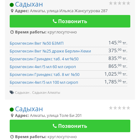
Садыхан
Адрес:
Алматы
,
улица Ильяса Жансугурова 287
Позвонить
Время работы:
круглосуточно
145
00
.
тг.
Бромгексин 8мг №50 БЗМП
375
00
.
тг.
Бромгексин 8мг №25 драже Берлин-Хеми
835
00
.
тг.
Бромгексин Гриндекс таб. 4 мг№50
865
00
.
тг.
Бромгексин 4мг/5 мл 60 мл сироп
1,025
00
.
тг.
Бромгексин Гриндекс таб. 8 мг №50
1,785
00
.
тг.
Бромгексин 4мг/5 мл 100 мл сироп
Садыхан
Садыхан Алматы
Садыхан
Адрес:
Алматы
,
улица Толе Би 201
Позвонить
Время работы:
круглосуточно