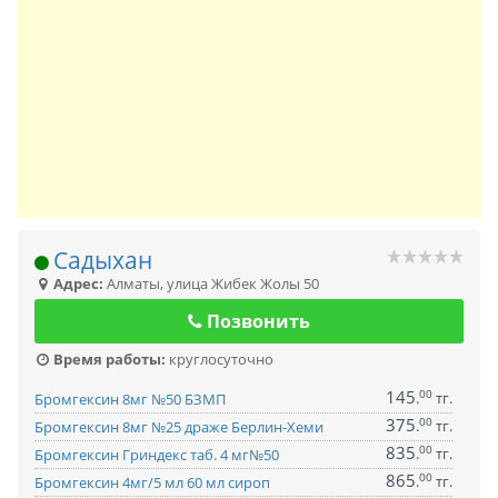
Садыхан
Адрес:
Алматы
,
улица Жибек Жолы 50
Позвонить
Время работы:
круглосуточно
145
00
.
тг.
Бромгексин 8мг №50 БЗМП
375
00
.
тг.
Бромгексин 8мг №25 драже Берлин-Хеми
835
00
.
тг.
Бромгексин Гриндекс таб. 4 мг№50
865
00
.
тг.
Бромгексин 4мг/5 мл 60 мл сироп