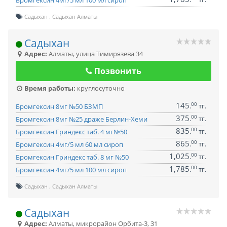
Бромгексин 4мг/5 мл 100 мл сироп
Садыхан
Садыхан Алматы
Садыхан
Адрес:
Алматы
,
улица Тимирязева 34
Позвонить
Время работы:
круглосуточно
145
00
.
тг.
Бромгексин 8мг №50 БЗМП
375
00
.
тг.
Бромгексин 8мг №25 драже Берлин-Хеми
835
00
.
тг.
Бромгексин Гриндекс таб. 4 мг№50
865
00
.
тг.
Бромгексин 4мг/5 мл 60 мл сироп
1,025
00
.
тг.
Бромгексин Гриндекс таб. 8 мг №50
1,785
00
.
тг.
Бромгексин 4мг/5 мл 100 мл сироп
Садыхан
Садыхан Алматы
Садыхан
Адрес:
Алматы
,
микрорайон Орбита-3, 31