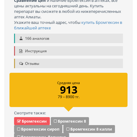
Сравнение цен
и наличие Бромгексин в аптеках, все
цены актуальны на сегодняшний день. Купить
перепарат вы сможете в любой из нижеперечисленных
аптек Алматы.
Укажите ваш точный адрес, чтобы
купить Бромгексин в
ближайшей аптеке
166 аналогов
Инструкция
Отзывы
Средняя цена
913
79 – 8900 тг.
Смотрите также:
Бромгексин
Бромгексин 8
Бромгексин сироп
Бромгексин 8 капли