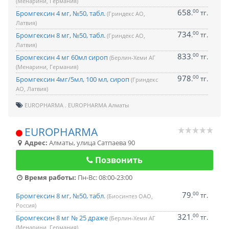
(Менарини, Германия)
658
00
.
тг.
Бромгексин 4 мг, №50, табл.
(Гриндекс АО,
Латвия)
734
00
.
тг.
Бромгексин 8 мг, №50, табл.
(Гриндекс АО,
Латвия)
833
00
.
тг.
Бромгексин 4 мг 60мл сироп
(Берлин-Хеми АГ
(Менарини, Германия)
978
00
.
тг.
Бромгексин 4мг/5мл, 100 мл, сироп
(Гриндекс
АО, Латвия)
EUROPHARMA
EUROPHARMA Алматы
EUROPHARMA
Адрес:
Алматы
,
улица Сатпаева 90
Позвонить
Время работы:
Пн-Вс: 08:00-23:00
79
00
.
тг.
Бромгексин 8 мг, №50, табл.
(Биосинтез ОАО,
Россия)
321
00
.
тг.
Бромгексин 8 мг № 25 драже
(Берлин-Хеми АГ
(Менарини, Германия)