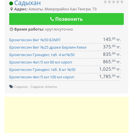
Садыхан
Адрес:
Алматы
,
Микрорайон Хан Тенгри, 73
Позвонить
Время работы:
круглосуточно
145
00
.
тг.
Бромгексин 8мг №50 БЗМП
375
00
.
тг.
Бромгексин 8мг №25 драже Берлин-Хеми
835
00
.
тг.
Бромгексин Гриндекс таб. 4 мг№50
865
00
.
тг.
Бромгексин 4мг/5 мл 60 мл сироп
1,025
00
.
тг.
Бромгексин Гриндекс таб. 8 мг №50
1,785
00
.
тг.
Бромгексин 4мг/5 мл 100 мл сироп
Садыхан
Садыхан Алматы