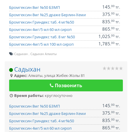
145
00
.
тг.
Бромгексин 8мг №50 БЗМП
375
00
.
тг.
Бромгексин 8мг №25 драже Берлин-Хеми
835
00
.
тг.
Бромгексин Гриндекс таб. 4 мг№50
865
00
.
тг.
Бромгексин 4мг/5 мл 60 мл сироп
1,025
00
.
тг.
Бромгексин Гриндекс таб. 8 мг №50
1,785
00
.
тг.
Бромгексин 4мг/5 мл 100 мл сироп
Садыхан
Садыхан Алматы
Садыхан
Адрес:
Алматы
,
улица Жибек-Жолы 81
Позвонить
Время работы:
круглосуточно
145
00
.
тг.
Бромгексин 8мг №50 БЗМП
375
00
.
тг.
Бромгексин 8мг №25 драже Берлин-Хеми
835
00
.
тг.
Бромгексин Гриндекс таб. 4 мг№50
865
00
.
тг.
Бромгексин 4мг/5 мл 60 мл сироп