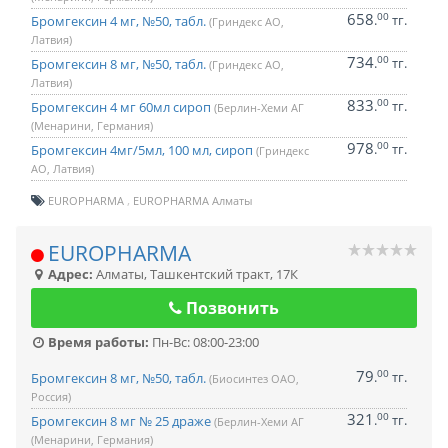
658
00
.
тг.
Бромгексин 4 мг, №50, табл.
(Гриндекс АО,
Латвия)
734
00
.
тг.
Бромгексин 8 мг, №50, табл.
(Гриндекс АО,
Латвия)
833
00
.
тг.
Бромгексин 4 мг 60мл сироп
(Берлин-Хеми АГ
(Менарини, Германия)
978
00
.
тг.
Бромгексин 4мг/5мл, 100 мл, сироп
(Гриндекс
АО, Латвия)
EUROPHARMA
EUROPHARMA Алматы
EUROPHARMA
Адрес:
Алматы
,
Ташкентский тракт, 17К
Позвонить
Время работы:
Пн-Вс: 08:00-23:00
79
00
.
тг.
Бромгексин 8 мг, №50, табл.
(Биосинтез ОАО,
Россия)
321
00
.
тг.
Бромгексин 8 мг № 25 драже
(Берлин-Хеми АГ
(Менарини, Германия)