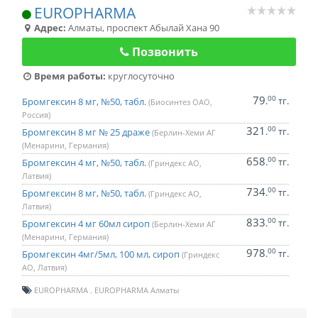
EUROPHARMA
Адрес:
Алматы
,
проспект Абылай Хана 90
Позвонить
Время работы:
круглосуточно
79
00
.
тг.
Бромгексин 8 мг, №50, табл.
(Биосинтез ОАО,
Россия)
321
00
.
тг.
Бромгексин 8 мг № 25 драже
(Берлин-Хеми АГ
(Менарини, Германия)
658
00
.
тг.
Бромгексин 4 мг, №50, табл.
(Гриндекс АО,
Латвия)
734
00
.
тг.
Бромгексин 8 мг, №50, табл.
(Гриндекс АО,
Латвия)
833
00
.
тг.
Бромгексин 4 мг 60мл сироп
(Берлин-Хеми АГ
(Менарини, Германия)
978
00
.
тг.
Бромгексин 4мг/5мл, 100 мл, сироп
(Гриндекс
АО, Латвия)
EUROPHARMA
EUROPHARMA Алматы