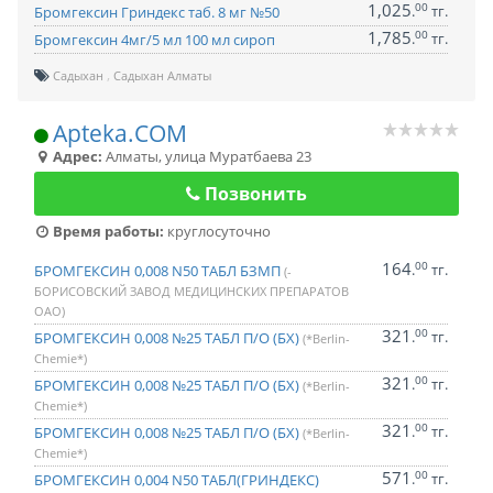
1,025
00
.
тг.
Бромгексин Гриндекс таб. 8 мг №50
1,785
00
.
тг.
Бромгексин 4мг/5 мл 100 мл сироп
Садыхан
Садыхан Алматы
Apteka.COM
Адрес:
Алматы
,
улица Муратбаева 23
Позвонить
Время работы:
круглосуточно
164
00
.
тг.
БРОМГЕКСИН 0,008 N50 ТАБЛ БЗМП
(-
БОРИСОВСКИЙ ЗАВОД МЕДИЦИНСКИХ ПРЕПАРАТОВ
ОАО)
321
00
.
тг.
БРОМГЕКСИН 0,008 №25 ТАБЛ П/О (БХ)
(*Berlin-
Chemie*)
321
00
.
тг.
БРОМГЕКСИН 0,008 №25 ТАБЛ П/О (БХ)
(*Berlin-
Chemie*)
321
00
.
тг.
БРОМГЕКСИН 0,008 №25 ТАБЛ П/О (БХ)
(*Berlin-
Chemie*)
571
00
.
тг.
БРОМГЕКСИН 0,004 N50 ТАБЛ(ГРИНДЕКС)