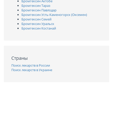
Бромгексин Актобе
Бромгексин Тараз
Бромгексин Павлодар
Бромгексин Усть-Каменогорск (Оксемен)
Бромгексин Семей
Бромгексин Уральск
Бромгексин Костанай
Страны
Поиск лекарств в России
Поиск лекарств в Украине