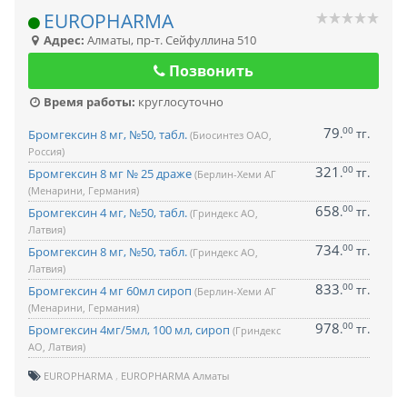
EUROPHARMA
Адрес:
Алматы
,
пр-т. Сейфуллина 510
Позвонить
Время работы:
круглосуточно
79
00
.
тг.
Бромгексин 8 мг, №50, табл.
(Биосинтез ОАО,
Россия)
321
00
.
тг.
Бромгексин 8 мг № 25 драже
(Берлин-Хеми АГ
(Менарини, Германия)
658
00
.
тг.
Бромгексин 4 мг, №50, табл.
(Гриндекс АО,
Латвия)
734
00
.
тг.
Бромгексин 8 мг, №50, табл.
(Гриндекс АО,
Латвия)
833
00
.
тг.
Бромгексин 4 мг 60мл сироп
(Берлин-Хеми АГ
(Менарини, Германия)
978
00
.
тг.
Бромгексин 4мг/5мл, 100 мл, сироп
(Гриндекс
АО, Латвия)
EUROPHARMA
EUROPHARMA Алматы