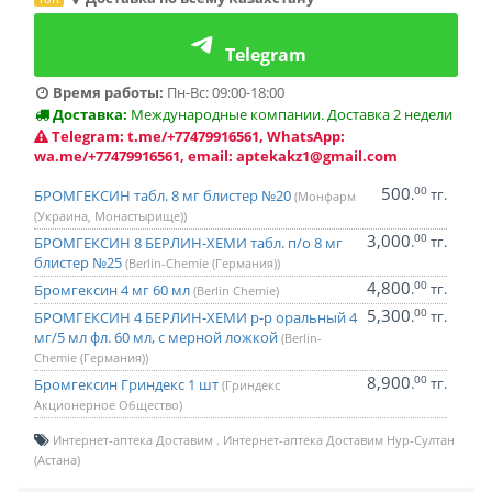
Telegram
Время работы:
Пн-Вс: 09:00-18:00
Доставка:
Международные компании. Доставка 2 недели
Telegram: t.me/+77479916561, WhatsApp:
wa.me/+77479916561, email: aptekakz1@gmail.com
500
00
.
тг.
БРОМГЕКСИН табл. 8 мг блистер №20
(Монфарм
(Украина, Монастырище))
3,000
00
.
тг.
БРОМГЕКСИН 8 БЕРЛИН-ХЕМИ табл. п/о 8 мг
блистер №25
(Berlin-Chemie (Германия))
4,800
00
.
тг.
Бромгексин 4 мг 60 мл
(Berlin Chemie)
5,300
00
.
тг.
БРОМГЕКСИН 4 БЕРЛИН-ХЕМИ р-р оральный 4
мг/5 мл фл. 60 мл, с мерной ложкой
(Berlin-
Chemie (Германия))
8,900
00
.
тг.
Бромгексин Гриндекс 1 шт
(Гриндекс
Акционерное Общество)
Интернет-аптека Доставим
Интернет-аптека Доставим Нур-Султан
(Астана)