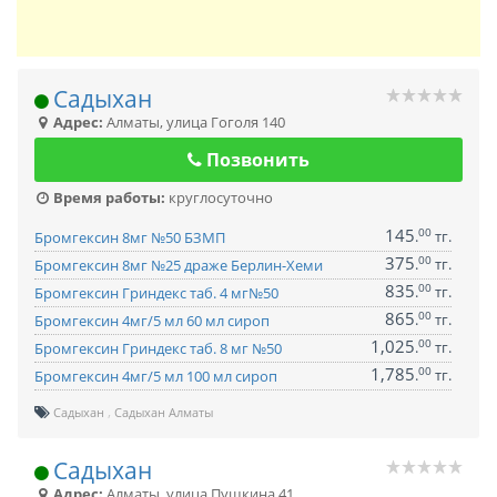
Садыхан
Адрес:
Алматы
,
улица Гоголя 140
Позвонить
Время работы:
круглосуточно
145
00
.
тг.
Бромгексин 8мг №50 БЗМП
375
00
.
тг.
Бромгексин 8мг №25 драже Берлин-Хеми
835
00
.
тг.
Бромгексин Гриндекс таб. 4 мг№50
865
00
.
тг.
Бромгексин 4мг/5 мл 60 мл сироп
1,025
00
.
тг.
Бромгексин Гриндекс таб. 8 мг №50
1,785
00
.
тг.
Бромгексин 4мг/5 мл 100 мл сироп
Садыхан
Садыхан Алматы
Садыхан
Адрес:
Алматы
,
улица Пушкина 41