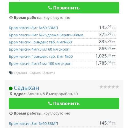
Позвонить
Время работы:
круглосуточно
145
00
.
тг.
Бромгексин 8мг №50 БЗМП
375
00
.
тг.
Бромгексин 8мг №25 драже Берлин-Хеми
835
00
.
тг.
Бромгексин Гриндекс таб. 4 мг№50
865
00
.
тг.
Бромгексин 4мг/5 мл 60 мл сироп
1,025
00
.
тг.
Бромгексин Гриндекс таб. 8 мг №50
1,785
00
.
тг.
Бромгексин 4мг/5 мл 100 мл сироп
Садыхан
Садыхан Алматы
Садыхан
Адрес:
Алматы
,
5-й микрорайон, 19
Позвонить
Время работы:
круглосуточно
145
00
.
тг.
Бромгексин 8мг №50 БЗМП