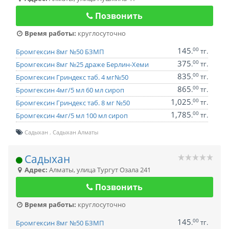
Позвонить
Время работы:
круглосуточно
145
00
.
тг.
Бромгексин 8мг №50 БЗМП
375
00
.
тг.
Бромгексин 8мг №25 драже Берлин-Хеми
835
00
.
тг.
Бромгексин Гриндекс таб. 4 мг№50
865
00
.
тг.
Бромгексин 4мг/5 мл 60 мл сироп
1,025
00
.
тг.
Бромгексин Гриндекс таб. 8 мг №50
1,785
00
.
тг.
Бромгексин 4мг/5 мл 100 мл сироп
Садыхан
Садыхан Алматы
Садыхан
Адрес:
Алматы
,
улица Тургут Озала 241
Позвонить
Время работы:
круглосуточно
145
00
.
тг.
Бромгексин 8мг №50 БЗМП