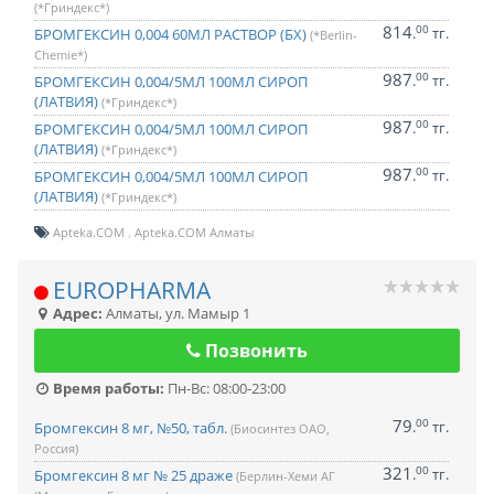
(*Гриндекс*)
814
00
.
тг.
БРОМГЕКСИН 0,004 60МЛ РАСТВОР (БХ)
(*Berlin-
Chemie*)
987
00
.
тг.
БРОМГЕКСИН 0,004/5МЛ 100МЛ СИРОП
(ЛАТВИЯ)
(*Гриндекс*)
987
00
.
тг.
БРОМГЕКСИН 0,004/5МЛ 100МЛ СИРОП
(ЛАТВИЯ)
(*Гриндекс*)
987
00
.
тг.
БРОМГЕКСИН 0,004/5МЛ 100МЛ СИРОП
(ЛАТВИЯ)
(*Гриндекс*)
Apteka.COM
Apteka.COM Алматы
EUROPHARMA
Адрес:
Алматы
,
ул. Мамыр 1
Позвонить
Время работы:
Пн-Вс: 08:00-23:00
79
00
.
тг.
Бромгексин 8 мг, №50, табл.
(Биосинтез ОАО,
Россия)
321
00
.
тг.
Бромгексин 8 мг № 25 драже
(Берлин-Хеми АГ