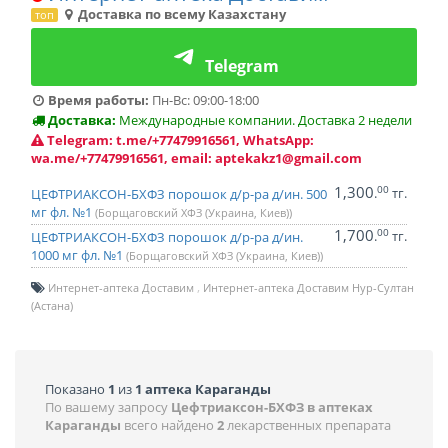
Доставка по всему Казахстану
топ
Telegram
Время работы:
Пн-Вс: 09:00-18:00
Доставка:
Международные компании. Доставка 2 недели
Telegram: t.me/+77479916561, WhatsApp:
wa.me/+77479916561, email: aptekakz1@gmail.com
1,300
00
.
тг.
ЦЕФТРИАКСОН-БХФЗ порошок д/р-ра д/ин. 500
мг фл. №1
(Борщаговский ХФЗ (Украина, Киев))
1,700
00
.
тг.
ЦЕФТРИАКСОН-БХФЗ порошок д/р-ра д/ин.
1000 мг фл. №1
(Борщаговский ХФЗ (Украина, Киев))
Интернет-аптека Доставим
Интернет-аптека Доставим Нур-Султан
(Астана)
Показано
1
из
1 аптека Караганды
По вашему запросу
Цефтриаксон-БХФЗ в аптеках
Караганды
всего найдено
2
лекарственных препарата