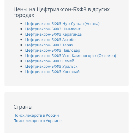
Цены на Цефтриаксон-БХФЗ в других
городах
Цефтриаксон-БХФЗ Нур-Султан (Астана)
Цефтриаксон-БХФЗ Шымкент
Цефтриаксон-БХФЗ Караганда
Цефтриаксон-БХФЗ Актобе
Цефтриаксон-БХФЗ Тараз
Цефтриаксон-БХФЗ Павлодар
Цефтриаксон-БХФЗ Усть-Каменогорск (Оксемен)
Цефтриаксон-БХФЗ Семей
Цефтриаксон-БХФЗ Уральск
Цефтриаксон-БХФЗ Костанай
Страны
Поиск лекарств в России
Поиск лекарств в Украине