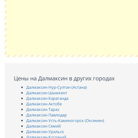
Цены на Далмаксин в других городах
Далмаксин Нур-Султан (Астана)
Далмаксин Шымкент
Далмаксин Караганда
Далмаксин Актобе
Далмаксин Тараз
Далмаксин Павлодар
Далмаксин Усть-Каменогорск (Оксемен)
Далмаксин Семей
Далмаксин Уральск
Далмаксин Костанай