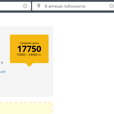
Средняя цена
17750
10900 – 24600 тг.
 в
йшей