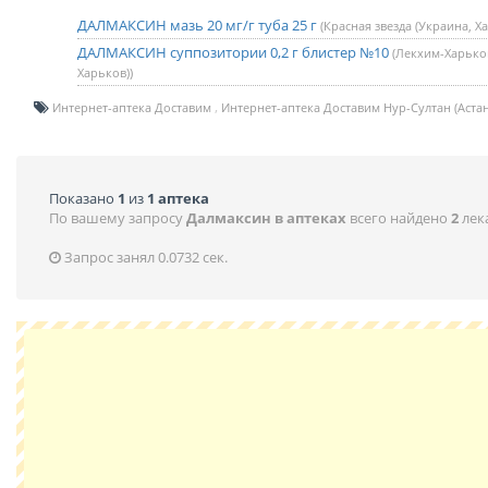
ДАЛМАКСИН мазь 20 мг/г туба 25 г
(Красная звезда (Украина, Х
ДАЛМАКСИН суппозитории 0,2 г блистер №10
(Лекхим-Харько
Харьков))
Интернет-аптека Доставим
Интернет-аптека Доставим Нур-Султан (Астан
Показано
1
из
1 аптека
По вашему запросу
Далмаксин в аптеках
всего найдено
2
лек
Запрос занял 0.0732 сек.