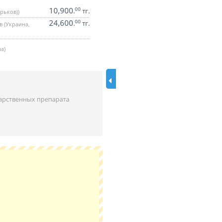
10,900
00
.
тг.
арьков))
24,600
00
.
тг.
в (Украина,
а)
арственных препарата