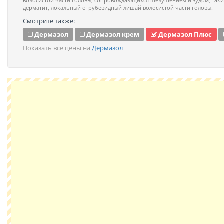
волосистой части головы, сопровождающихся шелушением и зудом, таки
дерматит, локальный отрубевидный лишай волосистой части головы.
Смотрите также:
Дермазол
Дермазол крем
Дермазол Плюс
Показать все цены на
Дермазол