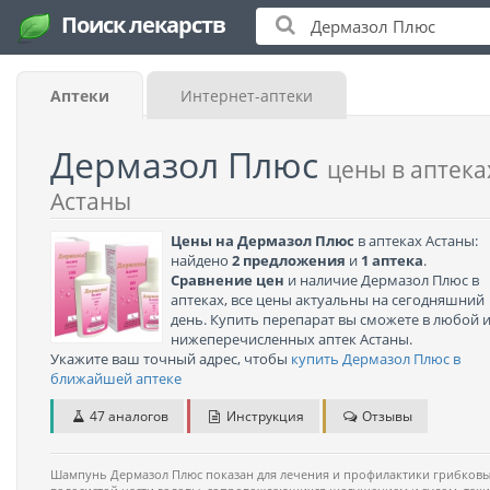
Поиск лекарств
Аптеки
Интернет-аптеки
Дермазол Плюс
цены в аптека
Астаны
Цены на Дермазол Плюс
в аптеках Астаны:
найдено
2 предложения
и
1 аптека
.
Сравнение цен
и наличие Дермазол Плюс в
аптеках, все цены актуальны на сегодняшний
день. Купить перепарат вы сможете в любой 
нижеперечисленных аптек Астаны.
Укажите ваш точный адрес, чтобы
купить Дермазол Плюс в
ближайшей аптеке
47 аналогов
Инструкция
Отзывы
Шампунь Дермазол Плюс показан для лечения и профилактики грибковы