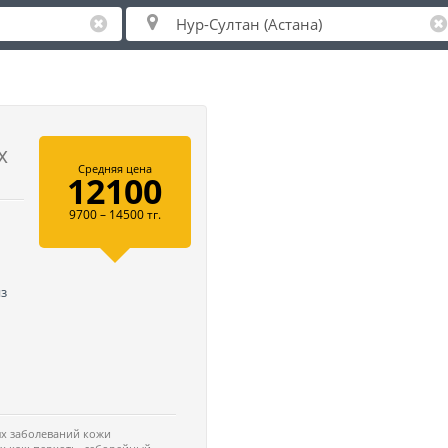
х
Средняя цена
12100
9700 – 14500 тг.
из
х заболеваний кожи