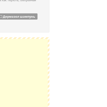
х как: перхоть, себорейный
Дермазол шампунь