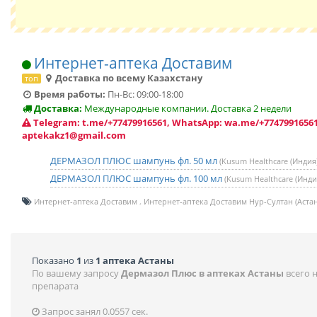
Интернет-аптека Доставим
Доставка по всему Казахстану
топ
Время работы:
Пн-Вс: 09:00-18:00
Доставка:
Международные компании. Доставка 2 недели
Telegram: t.me/+77479916561, WhatsApp: wa.me/+77479916561
aptekakz1@gmail.com
ДЕРМАЗОЛ ПЛЮС шампунь фл. 50 мл
(Kusum Healthcare (Индия)
ДЕРМАЗОЛ ПЛЮС шампунь фл. 100 мл
(Kusum Healthcare (Инди
Интернет-аптека Доставим
Интернет-аптека Доставим Нур-Султан (Астан
Показано
1
из
1 аптека Астаны
По вашему запросу
Дермазол Плюс в аптеках Астаны
всего 
препарата
Запрос занял 0.0557 сек.