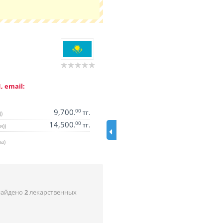
, email:
9,700
00
.
тг.
)
14,500
00
.
тг.
я))
а)
найдено
2
лекарственных