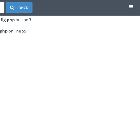
Поиск
/poisklekarstv.kz/httpdocs/includes/config.php
on line
7
fig.php
on line
7
.php
on line
55