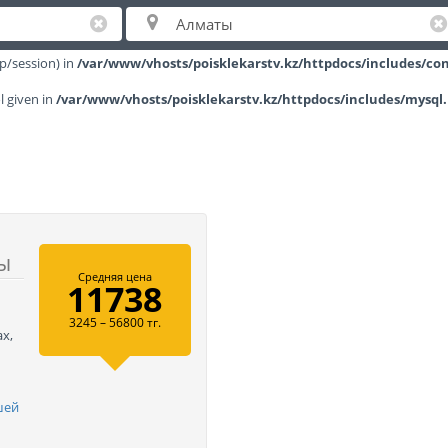
a76kldchi0, O_RDWR) failed: No space left on device (28) in
/var/www/vhosts
hp/session) in
/var/www/vhosts/poisklekarstv.kz/httpdocs/includes/con
l given in
/var/www/vhosts/poisklekarstv.kz/httpdocs/includes/mysql
ы
Средняя цена
11738
3245 – 56800 тг.
х,
шей