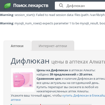
Поиск лекарств
Warning
: session_start(): open(/var/lib/php/session/sess_31l0jcg505elhd2a
Warning
: session_start(): Failed to read session data: files (path: /var/lib/p
Warning
: mysqli_num_rows() expects parameter 1 to be mysqli_result, boo
Аптеки
Интернет-аптеки
Дифлюкан
цены в аптеках Алмат
Цены на Дифлюкан
в аптеках Алматы:
найдено
39 предложений
и
20 аптек
.
Сравнение цен
и наличие Дифлюкан в аптека
все цены актуальны на сегодняшний день.
Купить перепарат вы сможете в любой из
нижеперечисленных аптек Алматы.
Укажите ваш точный адрес, чтобы
купить Дифлюкан в ближай
аптеке