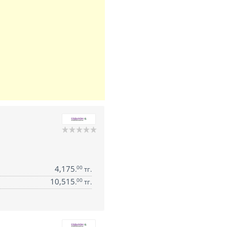
4,175
00
.
тг.
10,515
00
.
тг.