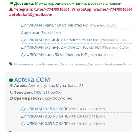
Доставка:
Международные компании. Доставка 2 недели
Telegram: t.me/+77479916561, WhatsApp: wa.me/+77479916561
aptekakz1@gmail.com
ДИФЛЮКАН капс. 150 мг блистер №1
(Pfizer Inc. (США))
Дифлюкан 7 шт
(Pfizer)
ДИФЛЮКАН р-р инф. 2 мг/мл фл. 50 мл №1
(Pfizer Inc. (США))
ДИФЛЮКАН р-р инф. 2 мг/мл фл. 100 мл №1
(Pfizer Inc. (США))
ДИФЛЮКАН капс. 50 мг блистер №7
(Pfizer Inc. (США))
Интернет-аптека Доставим
Интернет-аптека Доставим Нур-Султан (Астан
Apteka.COM
Адрес:
Алматы
,
улица Муратбаева 23
Телефон:
(700) 911-55-XX
Время работы:
круглосуточно
ДИФЛЮКАН 0,15 N1 КАПС
(*PFIZER EXPORT B.V.*)
ДИФЛЮКАН 0,05 N7 КАПС
(*PFIZER EXPORT B.V.*)
ДИФЛЮКАН 0,05 N7 КАПС
(*PFIZER EXPORT B.V.*)