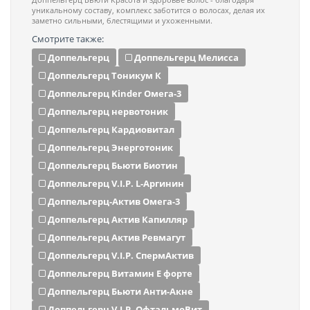
уникальному составу, комплекс заботится о волосах, делая их
заметно сильными, блестящими и ухоженными.
Смотрите также:
Доппельгерц
Доппельгерц Мелисса
Доппельгерц Тоникум К
Доппельгерц Kinder Омега-3
Доппельгерц нервотоник
Доппельгерц Кардиовитал
Доппельгерц Энерготоник
Доппельгерц Бьюти Биотин
Доппельгерц V.I.P. L-Аргинин
Доппельгерц-Актив Омега-3
Доппельгерц Актив Капилляр
Доппельгерц Актив Ревмагут
Доппельгерц V.I.P. СпермАктив
Доппельгерц Витамин Е форте
Доппельгерц Бьюти Анти-Акне
Доппельгерц V.I.P. ОфтальмоВит