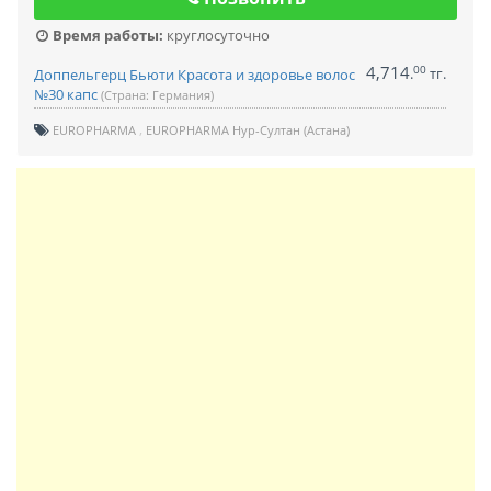
Время работы:
круглосуточно
4,714
00
.
тг.
Доппельгерц Бьюти Красота и здоровье волос
№30 капс
(Страна: Германия)
EUROPHARMA
EUROPHARMA Нур-Султан (Астана)