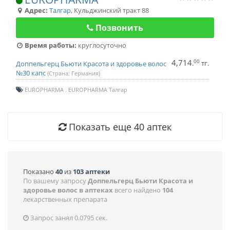
Адрес:
Талгар
,
Кульджинский тракт 88
Позвонить
Время работы:
круглосуточно
4,714
00
.
тг.
Доппельгерц Бьюти Красота и здоровье волос
№30 капс
(Страна: Германия)
EUROPHARMA
EUROPHARMA Талгар
Показать еще
40
аптек
Показано
40
из
103 аптеки
По вашему запросу
Доппельгерц Бьюти Красота и
здоровье волос в аптеках
всего найдено
104
лекарственных препарата
Запрос занял 0.0795 сек.