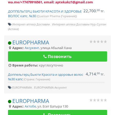
wa.me/+77479916561, email: aptekakz1@gmail.com
22,700
00
.
тг.
ДОППЕЛЬГЕРЦ БЬЮТИ КРАСОТА И ЗДОРОВЬЕ
ВОЛОС капс. №30
(Queisser Pharma (Германия))
Интернет-аптека Доставим
Интернет-аптека Доставим Нур-Султан
(Астана)
EUROPHARMA
Адрес:
Аксукент
,
улица Абылай Хана
Позвонить
Время работы:
круглосуточно
4,714
00
.
тг.
Доппельгерц Бьюти Красота и здоровье волос
№30 капс
(Страна: Германия)
EUROPHARMA
EUROPHARMA Аксукент
EUROPHARMA
Адрес:
Актобе
,
ул. Есет Батыра 130