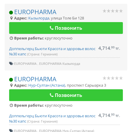
EUROPHARMA
Адрес:
Кызылорда
,
улица Толе Би 128
Позвонить
Время работы:
круглосуточно
4,714
00
.
тг.
Доппельгерц Бьюти Красота и здоровье волос
№30 капс
(Страна: Германия)
EUROPHARMA
EUROPHARMA Кызылорда
EUROPHARMA
Адрес:
Нур-Султан (Астана)
,
проспект Сарыарка 3
Позвонить
Время работы:
круглосуточно
4,714
00
.
тг.
Доппельгерц Бьюти Красота и здоровье волос
№30 капс
(Страна: Германия)
EUROPHARMA
EUROPHARMA Нур-Султан (Астана)