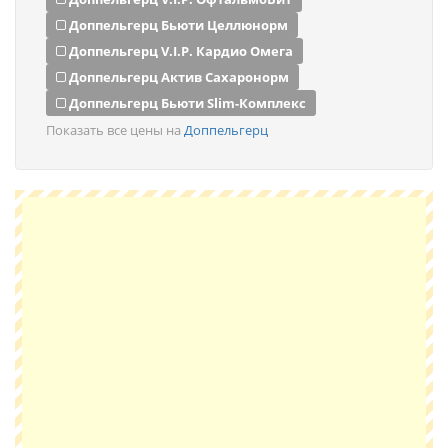
Доппельгерц Бьюти Целлюнорм
Доппельгерц V.I.P. Кардио Омега
Доппельгерц Актив Сахаронорм
Доппельгерц Бьюти Slim-Комплекс
Показать все цены на
Доппельгерц