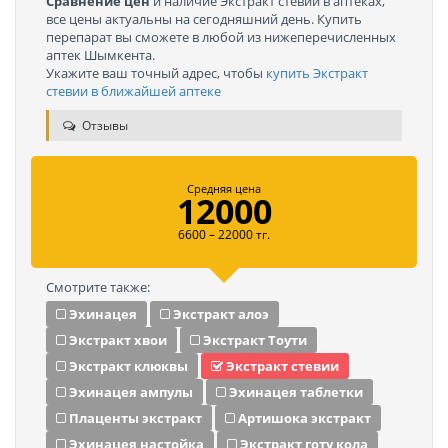
Сравнение цен
и наличие Экстракт стевии в аптеках,
все цены актуальны на сегодняшний день. Купить
перепарат вы сможете в любой из нижеперечисленных
аптек Шымкента.
Укажите ваш точный адрес, чтобы
купить Экстракт
стевии в ближайшей аптеке
Отзывы
Средняя цена
12000
6600 – 22000 тг.
Смотрите также:
Эхинацея
Экстракт алоэ
Экстракт хвои
Экстракт Тоути
Экстракт клюквы
Экстракт стевии
Эхинацея ампулы
Эхинацея таблетки
Плаценты экстракт
Артишока экстракт
Эхинацея настойка
Экстракт готу кола