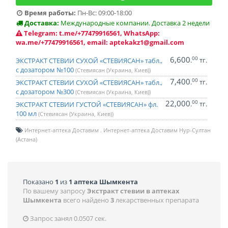
Время работы:
Пн-Вс: 09:00-18:00
Доставка:
Международные компании. Доставка 2 недели
Telegram: t.me/+77479916561, WhatsApp:
wa.me/+77479916561, email: aptekakz1@gmail.com
6,600
00
.
тг.
ЭКСТРАКТ СТЕВИИ СУХОЙ «СТЕВИЯСАН» табл.,
с дозатором №100
(Стевиясан (Украина, Киев))
7,400
00
.
тг.
ЭКСТРАКТ СТЕВИИ СУХОЙ «СТЕВИЯСАН» табл.,
с дозатором №300
(Стевиясан (Украина, Киев))
22,000
00
.
тг.
ЭКСТРАКТ СТЕВИИ ГУСТОЙ «СТЕВИЯСАН» фл.
100 мл
(Стевиясан (Украина, Киев))
Интернет-аптека Доставим
Интернет-аптека Доставим Нур-Султан
(Астана)
Показано
1
из
1 аптека Шымкента
По вашему запросу
Экстракт стевии в аптеках
Шымкента
всего найдено
3
лекарственных препарата
Запрос занял 0.0507 сек.