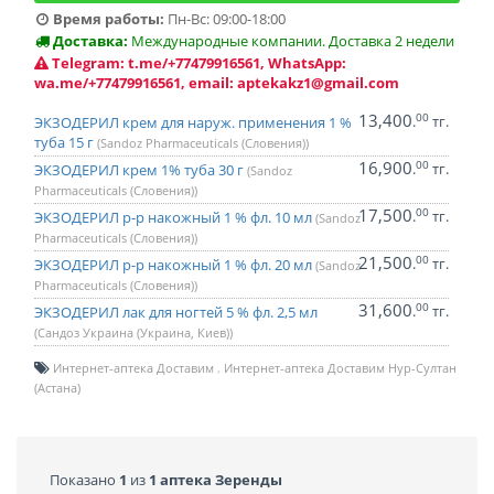
Время работы:
Пн-Вс: 09:00-18:00
Доставка:
Международные компании. Доставка 2 недели
Telegram: t.me/+77479916561, WhatsApp:
wa.me/+77479916561, email: aptekakz1@gmail.com
13,400
00
.
тг.
ЭКЗОДЕРИЛ крем для наруж. применения 1 %
туба 15 г
(Sandoz Pharmaceuticals (Словения))
16,900
00
.
тг.
ЭКЗОДЕРИЛ крем 1% туба 30 г
(Sandoz
Pharmaceuticals (Словения))
17,500
00
.
тг.
ЭКЗОДЕРИЛ р-р накожный 1 % фл. 10 мл
(Sandoz
Pharmaceuticals (Словения))
21,500
00
.
тг.
ЭКЗОДЕРИЛ р-р накожный 1 % фл. 20 мл
(Sandoz
Pharmaceuticals (Словения))
31,600
00
.
тг.
ЭКЗОДЕРИЛ лак для ногтей 5 % фл. 2,5 мл
(Сандоз Украина (Украина, Киев))
Интернет-аптека Доставим
Интернет-аптека Доставим Нур-Султан
(Астана)
Показано
1
из
1 аптека Зеренды