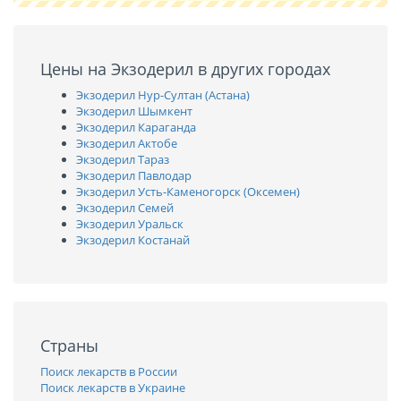
Цены на Экзодерил в других городах
Экзодерил Нур-Султан (Астана)
Экзодерил Шымкент
Экзодерил Караганда
Экзодерил Актобе
Экзодерил Тараз
Экзодерил Павлодар
Экзодерил Усть-Каменогорск (Оксемен)
Экзодерил Семей
Экзодерил Уральск
Экзодерил Костанай
Страны
Поиск лекарств в России
Поиск лекарств в Украине