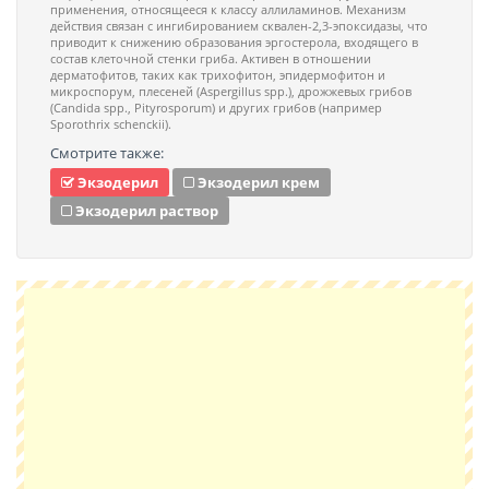
применения, относящееся к классу аллиламинов. Механизм
действия связан с ингибированием сквален-2,3-эпоксидазы, что
приводит к снижению образования эргостерола, входящего в
состав клеточной стенки гриба. Активен в отношении
дерматофитов, таких как трихофитон, эпидермофитон и
микроспорум, плесеней (Aspergillus spp.), дрожжевых грибов
(Candida spp., Pityrosporum) и других грибов (например
Sporothrix schenckii).
Смотрите также:
Экзодерил
Экзодерил крем
Экзодерил раствор