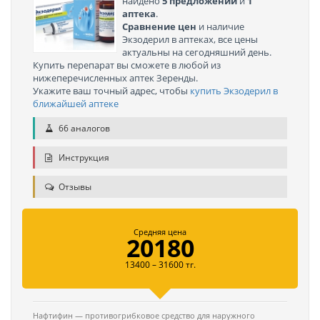
найдено
5 предложений
и
1
аптека
.
Сравнение цен
и наличие
Экзодерил в аптеках, все цены
актуальны на сегодняшний день.
Купить перепарат вы сможете в любой из
нижеперечисленных аптек Зеренды.
Укажите ваш точный адрес, чтобы
купить Экзодерил в
ближайшей аптеке
66 аналогов
Инструкция
Отзывы
Средняя цена
20180
13400 – 31600 тг.
Нафтифин — противогрибковое средство для наружного