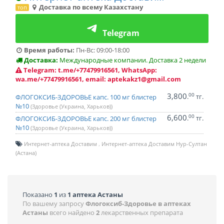
Доставка по всему Казахстану
топ
Telegram
Время работы:
Пн-Вс: 09:00-18:00
Доставка:
Международные компании. Доставка 2 недели
Telegram: t.me/+77479916561, WhatsApp:
wa.me/+77479916561, email: aptekakz1@gmail.com
3,800
00
.
тг.
ФЛОГОКСИБ-ЗДОРОВЬЕ капс. 100 мг блистер
№10
(Здоровье (Украина, Харьков))
6,600
00
.
тг.
ФЛОГОКСИБ-ЗДОРОВЬЕ капс. 200 мг блистер
№10
(Здоровье (Украина, Харьков))
Интернет-аптека Доставим
Интернет-аптека Доставим Нур-Султан
(Астана)
Показано
1
из
1 аптека Астаны
По вашему запросу
Флогоксиб-Здоровье в аптеках
Астаны
всего найдено
2
лекарственных препарата