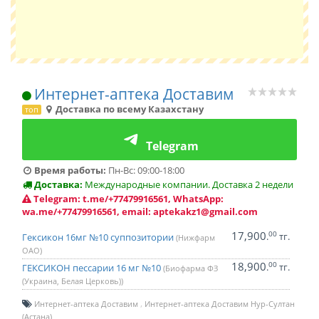
Интернет-аптека Доставим
Доставка по всему Казахстану
топ
Telegram
Время работы:
Пн-Вс: 09:00-18:00
Доставка:
Международные компании. Доставка 2 недели
Telegram: t.me/+77479916561, WhatsApp:
wa.me/+77479916561, email: aptekakz1@gmail.com
17,900
00
.
тг.
Гексикон 16мг №10 суппозитории
(Нижфарм
ОАО)
18,900
00
.
тг.
ГЕКСИКОН пессарии 16 мг №10
(Биофарма ФЗ
(Украина, Белая Церковь))
Интернет-аптека Доставим
Интернет-аптека Доставим Нур-Султан
(Астана)