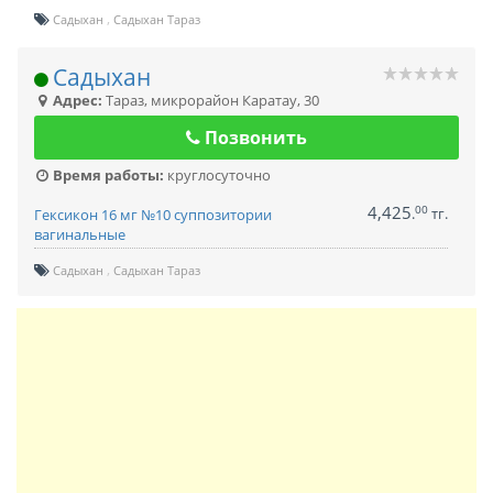
Садыхан
Садыхан Тараз
Садыхан
Адрес:
Тараз
,
микрорайон Каратау, 30
Позвонить
Время работы:
круглосуточно
4,425
00
.
тг.
Гексикон 16 мг №10 суппозитории
вагинальные
Садыхан
Садыхан Тараз