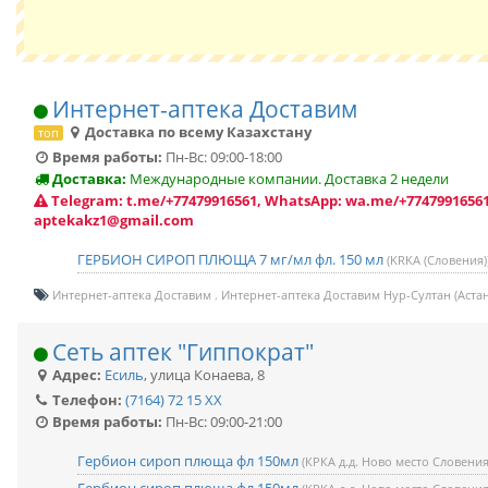
Интернет-аптека Доставим
Доставка по всему Казахстану
топ
Время работы:
Пн-Вс: 09:00-18:00
Доставка:
Международные компании. Доставка 2 недели
Telegram: t.me/+77479916561, WhatsApp: wa.me/+77479916561
aptekakz1@gmail.com
ГЕРБИОН СИРОП ПЛЮЩА 7 мг/мл фл. 150 мл
(KRKA (Словения)
Интернет-аптека Доставим
Интернет-аптека Доставим Нур-Султан (Астан
Сеть аптек "Гиппократ"
Адрес:
Есиль
,
улица Конаева, 8
Телефон:
(7164) 72 15 XX
Время работы:
Пн-Вс: 09:00-21:00
Гербион сироп плюща фл 150мл
(КРКА д.д. Ново место Словения