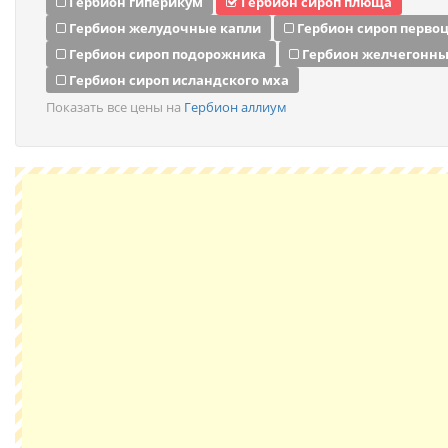
Гербион гиперикум
Гербион сироп плюща
Гербион желудочные капли
Гербион сироп перво
Гербион сироп подорожника
Гербион желчегонны
Гербион сироп исландского мха
Показать все цены на
Гербион аллиум