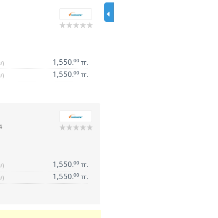
1,550
00
.
тг.
/)
1,550
00
.
тг.
/)
4
1,550
00
.
тг.
/)
1,550
00
.
тг.
/)