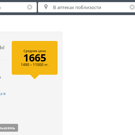
ны
Средняя цена
1665
1490 – 11000 тг.
е
а в
ньшень