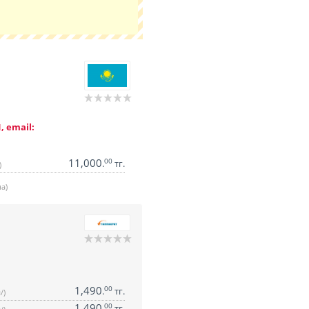
, email:
11,000
00
.
тг.
)
а)
1,490
00
.
тг.
/)
1,490
00
.
тг.