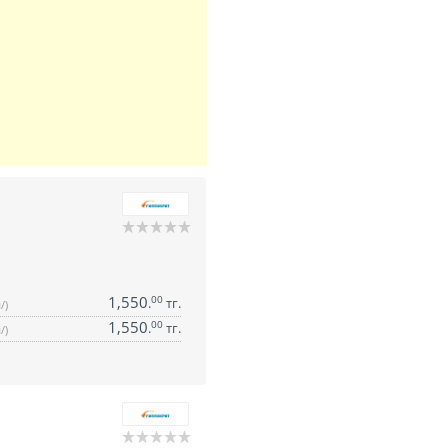
1,550
00
.
тг.
/)
1,550
00
.
тг.
/)