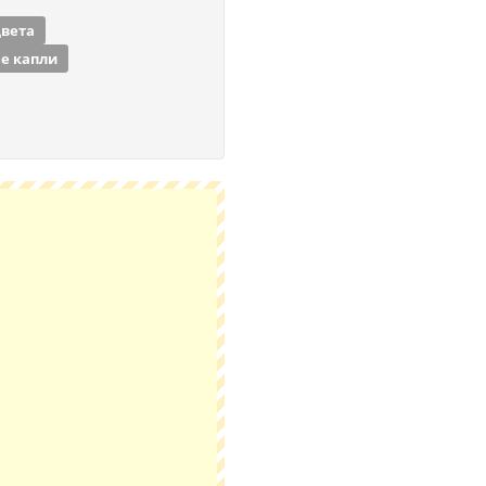
цвета
е капли