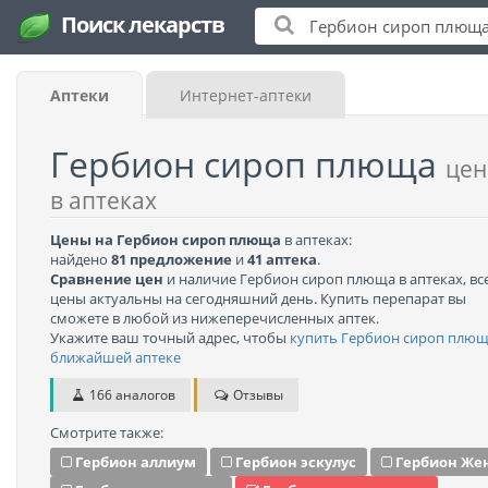
Поиск лекарств
Аптеки
Интернет-аптеки
Гербион сироп плюща
це
в аптеках
Цены на Гербион сироп плюща
в аптеках:
найдено
81 предложение
и
41 аптека
.
Сравнение цен
и наличие Гербион сироп плюща в аптеках, вс
цены актуальны на сегодняшний день. Купить перепарат вы
сможете в любой из нижеперечисленных аптек.
Укажите ваш точный адрес, чтобы
купить Гербион сироп плющ
ближайшей аптеке
166 аналогов
Отзывы
Смотрите также:
Гербион аллиум
Гербион эскулус
Гербион Же