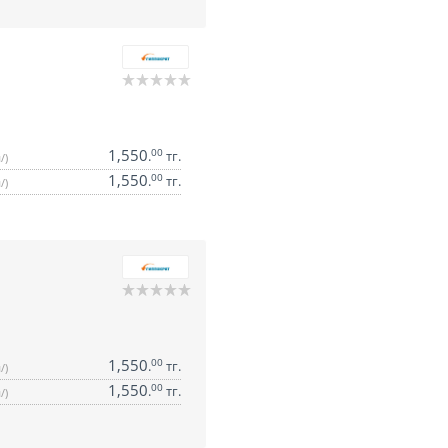
1,550
00
.
тг.
/)
1,550
00
.
тг.
/)
1,550
00
.
тг.
/)
1,550
00
.
тг.
/)