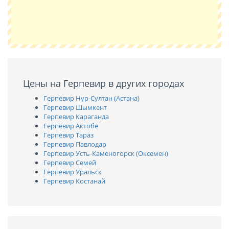
Цены на Герпевир в других городах
Герпевир Нур-Султан (Астана)
Герпевир Шымкент
Герпевир Караганда
Герпевир Актобе
Герпевир Тараз
Герпевир Павлодар
Герпевир Усть-Каменогорск (Оксемен)
Герпевир Семей
Герпевир Уральск
Герпевир Костанай