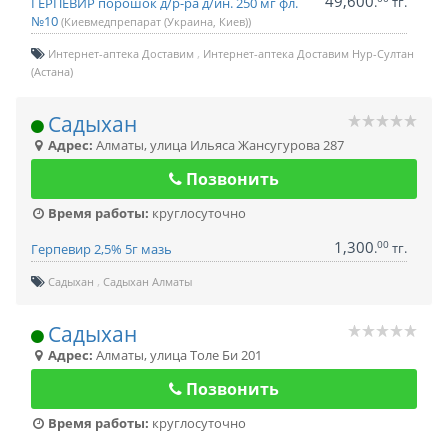
49,600
.
тг.
ГЕРПЕВИР порошок д/р-ра д/ин. 250 мг фл.
№10
(Киевмедпрепарат (Украина, Киев))
Интернет-аптека Доставим
Интернет-аптека Доставим Нур-Султан
(Астана)
Садыхан
Адрес:
Алматы
,
улица Ильяса Жансугурова 287
Позвонить
Время работы:
круглосуточно
1,300
00
.
тг.
Герпевир 2,5% 5г мазь
Садыхан
Садыхан Алматы
Садыхан
Адрес:
Алматы
,
улица Толе Би 201
Позвонить
Время работы:
круглосуточно