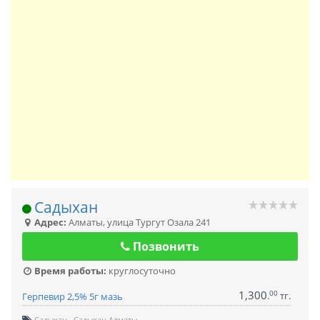
Садыхан
Адрес:
Алматы
,
улица Тургут Озала 241
Позвонить
Время работы:
круглосуточно
1,300
00
.
тг.
Герпевир 2,5% 5г мазь
Садыхан
Садыхан Алматы