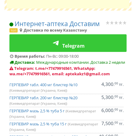
Интернет-аптека Доставим
Доставка по всему Казахстану
топ
Telegram
Время работы:
Пн-Вс: 09:00-18:00
Доставка:
Международные компании. Доставка 2 недели
Telegram: t.me/+77479916561, WhatsApp:
wa.me/+77479916561, email: aptekakz1@gmail.com
4,300
00
.
тг.
ГЕРПЕВИР табл. 400 мг блистер №10
(Киевмедпрепарат (Украина, Киев))
5,300
00
.
тг.
ГЕРПЕВИР табл. 200 мг блистер №20
(Киевмедпрепарат (Украина, Киев))
6,000
00
.
тг.
ГЕРПЕВИР мазь 2,5 % туба 5 г
(Киевмедпрепарат
(Украина, Киев))
7,500
00
.
тг.
ГЕРПЕВИР мазь 2,5 % туба 15 г
(Киевмедпрепарат
(Украина, Киев))
00