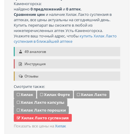
Каменогорска:
найдено
0 предложений
и
0 аптек
.
Сравнение цен
и наличие Хилак Лакто суспензия в
аптеках, все цены актуальны на сегодняшний день.
Купить перепарат вы сможете в любой из
нижеперечисленных аптек Усть-Каменогорска.
Укажите ваш точный адрес, чтобы
купить Хилак Лакто
суспензия в ближайшей аптеке
49 аналогов
Инструкция
Отзывы
Смотрите также:
Хилак
Хилак Форте
Хилак Лакто
Хилак Лакто капсулы
Хилак Лакто порошки
Хилак Лакто суспензия
Показать все цены на
Хилак