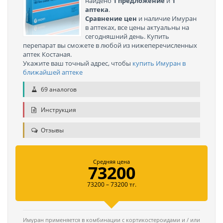
найдено
1 предложение
и
1
аптека
.
Сравнение цен
и наличие Имуран
в аптеках, все цены актуальны на
сегодняшний день. Купить
перепарат вы сможете в любой из нижеперечисленных
аптек Костаная.
Укажите ваш точный адрес, чтобы
купить Имуран в
ближайшей аптеке
69 аналогов
Инструкция
Отзывы
Средняя цена
73200
73200 – 73200 тг.
Имуран применяется в комбинации с кортикостероидами и / или