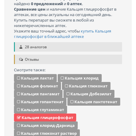
найдено
0 предложений
и
0 аптек
.
Сравнение цен
и наличие Кальция глицерофосфат в
аптеках, все цены актуальны на сегодняшний день.
Купить перепарат вы сможете в любой из
нижеперечисленных аптек.
Укажите ваш точный адрес, чтобы
купить Кальция
глицерофосфат в ближайшей аптеке
28 аналогов
Отзывы
Смотрите также:
Кальция лактат
Кальция хлорид
Кальция фолинат
Кальция глюконат
Кальция пангамат
Кальция Добезилат
Кальция гопантенат
Кальция пантотенат
Кальция глутаминат
Кальция глицерофосфат
Кальция хлорид-Дарница
Кальция глюконат раствор