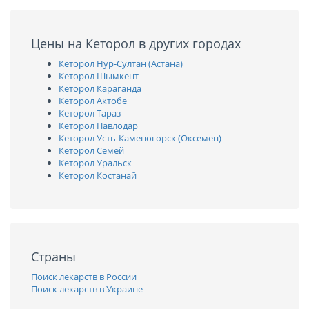
Цены на Кеторол в других городах
Кеторол Нур-Султан (Астана)
Кеторол Шымкент
Кеторол Караганда
Кеторол Актобе
Кеторол Тараз
Кеторол Павлодар
Кеторол Усть-Каменогорск (Оксемен)
Кеторол Семей
Кеторол Уральск
Кеторол Костанай
Страны
Поиск лекарств в России
Поиск лекарств в Украине