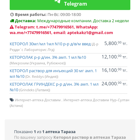
Telegram
Время работы:
Пн-Вс: 09:00-18:00
Доставка:
Международные компании. Доставка 2 недели
Telegram: t.me/+77479916561, WhatsApp:
wa.me/+77479916561, email: aptekakz1@gmail.com
5,800
00
.
тг.
КЕТОРОЛ 30мг/мл 1мл N10 р-р д/в/м введ
(Д-р
Редди`с Лабораторис Лтд)
12,100
00
.
тг.
КЕТОРОЛАК р-р д/ин. 3% амп. 1 мл №10
(Микрохим (Украина, Рубежное))
16,100
00
.
тг.
КЕТОРОЛ раствор для инъекций 30 мг амп. 1
мл №10
(Dr. Reddys (Индия))
24,000
00
.
тг.
КЕТОРОЛАК ГРИНДЕКС р-р д/ин. 3% амп. 1 мл
№10
(Grindeks (Латвия))
Интернет-аптека Доставим
Интернет-аптека Доставим Нур-Султан
(Астана)
Показано
1
из
1 аптека Тараза
По вашему запросу
Кеторол раствор в аптеках Тараза