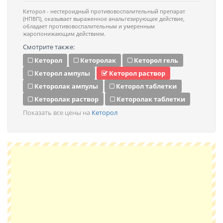
Кеторол - нестероидный противовоспалительный препарат
(НПВП), оказывает выраженное анальгезирующее действие,
обладает противовоспалительным и умеренным
жаропонижающим действием.
Смотрите также:
Кеторол
Кеторолак
Кеторол гель
Кеторол ампулы
Кеторол раствор
Кеторолак ампулы
Кеторол таблетки
Кеторолак раствор
Кеторолак таблетки
Показать все цены на
Кеторол