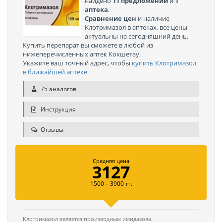
найдено
11 предложений
и
1
аптека
.
Сравнение цен
и наличие
Клотримазол в аптеках, все цены
актуальны на сегодняшний день.
Купить перепарат вы сможете в любой из
нижеперечисленных аптек Кокшетау.
Укажите ваш точный адрес, чтобы
купить Клотримазол
в ближайшей аптеке
75 аналогов
Инструкция
Отзывы
Средняя цена
3127
1500 – 3900 тг.
Клотримазол является производным имидазола.