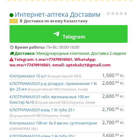
Интернет-аптека Доставим
Доставка по всему Казахстану
топ
Telegram
Время работы:
Пн-Вс: 09:00-18:00
Доставка:
Международные компании. Доставка 2 недели
Telegram: t.me/+77479916561, WhatsApp:
wa.me/+77479916561, email: aptekakz1@gmail.com
1,500
00
.
тг.
Клотримазол 10 шт
(Борщаговский ХФЗ)
2,600
00
.
тг.
КЛОТРИМАЗОЛ р-р д/наруж. применения 1 %
фл. 25 мл
(Борщаговский ХФЗ (Украина, Киев))
2,600
00
.
тг.
КЛОТРИМАЗОЛ табл. вагинальные 100 мг
блистер №10
(Борщаговский ХФЗ (Украина, Киев))
2,700
00
.
тг.
КЛОТРИМАЗОЛ мазь 1 % туба 25 г
(Борщаговский ХФЗ (Украина, Киев))
2,700
00
.
тг.
Клотримазол 100 мг № 6 вагин. суппозитории
(FARMAPRIM SRL)
3,600
00
.
тг.
КЛОТРИМАЗОЛ крем 1 % туба 20 г