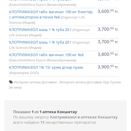
(GlaxoSmithKline Export (Великобритания))
3,600
00
.
тг.
КЛОТРИМАЗОЛ табл. вагинал. 100 мг блистер,
с аппликатором в пачке №6
(Organosyn Life
Sciences (Индия))
3,700
00
.
тг.
КЛОТРИМАЗОЛ мазь 1 % туба 20 г
(Organosyn
Life Sciences (Индия))
3,700
00
.
тг.
КЛОТРИМАЗОЛ мазь 1 % туба 20 г
(Organosyn
Life Sciences (Индия))
3,800
00
.
тг.
КЛОТРИМАЗОЛ табл. вагинал. 100 мг №6
(GlaxoSmithKline Export (Великобритания))
3,900
00
.
тг.
КЛОТРИМАЗОЛ 1% 15г крем д/нар прим
(Фармаприм ООО)
Интернет-аптека Доставим
Интернет-аптека Доставим Нур-Султан
(Астана)
Показано
1
из
1 аптека Кокшетау
По вашему запросу
Клотримазол в аптеках Кокшетау
всего найдено
11
лекарственных препаратов