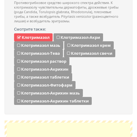
Противогрибковое средство широкого спектра действия. К
клотримазолу чувствительны дерматофиты, дрожжевые грибы
(рода Candida, Torulopsis glabrata, Rhodotorula), плесневые
грибы, а также возбудитель Pityriasis versicolor (разноцветного
лишая) и возбудитель эритразмы.
Смотрите также:
Клотримазол
Клотримазол-Акри
Клотримазол мазь
Клотримазол крем
Клотримазол-Тева
Клотримазол свечи
Клотримазол раствор
Клотримазол-Акрихин
Клотримазол таблетки
Клотримазол-Фитофарм
Клотримазол-Акрихин мазь
Клотримазол-Акрихин таблетки