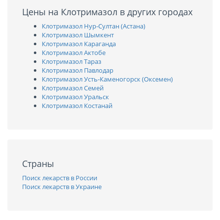
Цены на Клотримазол в других городах
Клотримазол Нур-Султан (Астана)
Клотримазол Шымкент
Клотримазол Караганда
Клотримазол Актобе
Клотримазол Тараз
Клотримазол Павлодар
Клотримазол Усть-Каменогорск (Оксемен)
Клотримазол Семей
Клотримазол Уральск
Клотримазол Костанай
Страны
Поиск лекарств в России
Поиск лекарств в Украине