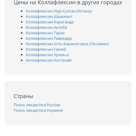
Цены на Коллафлексин в других городах
Коллафлексин Нур-Султан (Астана)
Коллафлексин Шымкент
Коллафлексин Караганда
Коллафлексин Актобе
Коллафлексин Тараз
Коллафлексин Павлодар
Коллафлексин Усть-Каменогорск (Оксемен)
Коллафлексин Семей
Коллафлексин Уральск
Коллафлексин Костанай
Страны
Поиск лекарств в России
Поиск лекарств в Украине