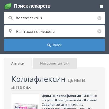
Поиск лекарств
Поиск
Аптеки
Интернет-аптеки
Коллафлексин
цены в
аптеках
Цены на Коллафлексин
в аптеках:
найдено
0 предложений
и
0 аптек
.
Сравнение цен
и наличие
Коллафлексин в аптеках, все цены