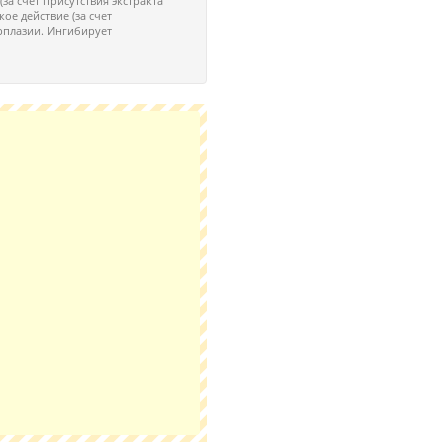
а счет присутствия экстракта
кое действие (за счет
рплазии. Ингибирует