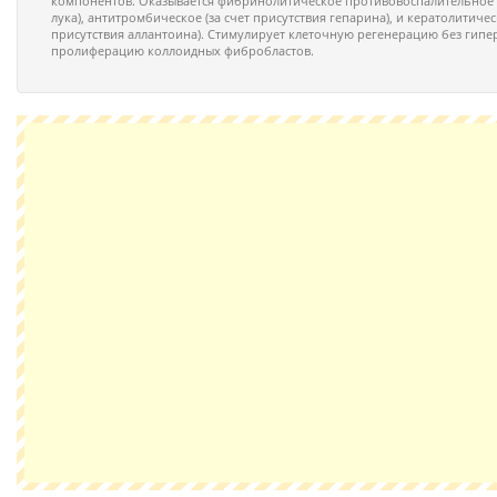
компонентов. Оказывается фибринолитическое противовоспалительное (з
лука), антитромбическое (за счет присутствия гепарина), и кератолитичес
присутствия аллантоина). Стимулирует клеточную регенерацию без гипе
пролиферацию коллоидных фибробластов.