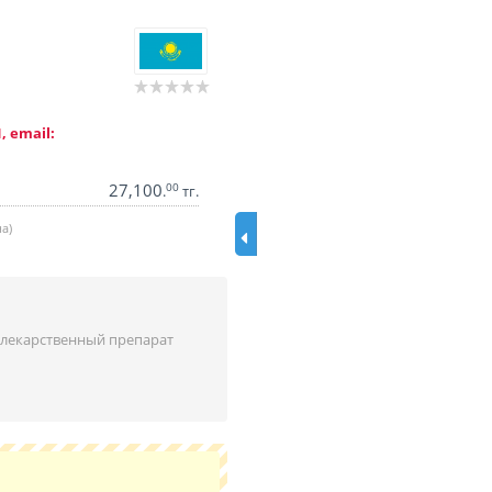
, email:
27,100
00
.
тг.
а)
лекарственный препарат