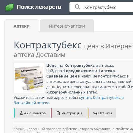
Поиск лекарств
Аптеки
Интернет-аптеки
Контрактубекс
цена в Интерне
аптека Доставим
Цены на Контрактубекс
в аптеках:
найдено
1 предложение
и
1 аптека
.
Сравнение цен
и наличие Контрактубекс в
аптеках, все цены актуальны на сегодняшний
день. Купить перепарат вы сможете в любой 
нижеперечисленных аптек.
Укажите ваш точный адрес, чтобы
купить Контрактубекс в
ближайшей аптеке
47 аналогов
Инструкция
Отзывы
Комбинированный препарат, действие которого обусловлено свойствами