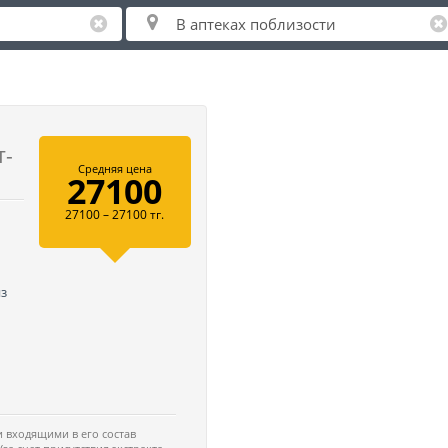
т-
Средняя цена
27100
27100 – 27100 тг.
из
 входящими в его состав