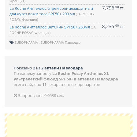
Франция)
7,796
00
.
тг.
La Roche Антгелиос спрей солнцезащитный
для чувст кожи тела SPF50+ 200 мл
(LA ROCHE-
POSAY, Франция)
8,235
00
.
тг.
La Roche Антгелиос ВетСкин SPF50+ 250мл
(LA
ROCHE-POSAY, Франция)
EUROPHARMA
EUROPHARMA Павлодар
Показано
2
из
2 аптеки Павлодара
По вашему запросу
La Roche-Posay Anthelios XL
ультралегкий флюид SPF 50+ в аптеках Павлодара
всего найдено
11
лекарственных препаратов
Запрос занял 0.0538 сек.