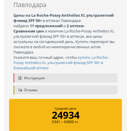
Павлодара
Цены на La Roche-Posay Anthelios XL ультралегкий
флюид SPF 50+
в аптеках Павлодара:
найдено
11 предложений
и
2 аптеки
.
Сравнение цен
и наличие La Roche-Posay Anthelios XL
ультралегкий флюид SPF 50+ в аптеках, все цены
актуальны на сегодняшний день. Купить перепарат вы
сможете в любой из нижеперечисленных аптек
Павлодара.
Укажите ваш точный адрес, чтобы
купить La Roche-
Posay Anthelios XL ультралегкий флюид SPF 50+ в
ближайшей аптеке
Инструкция
Отзывы
Средняя цена
24934
6341 – 43800 тг.