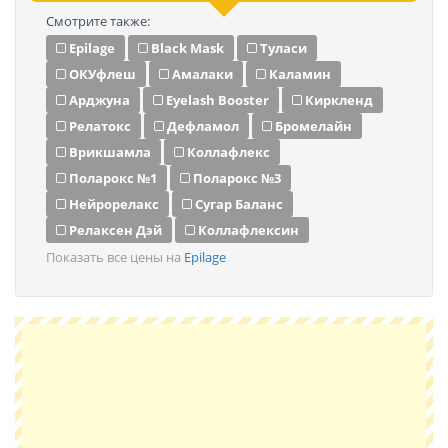
Смотрите также:
Epilage
Black Mask
Туласи
ОКУфлеш
Амалаки
Каламин
Арджуна
Eyelash Booster
Киркленд
Релатокс
Дефламол
Бромелайн
Врикшамла
Коллафлекс
Поларокс №1
Поларокс №3
Нейрорелакс
Сугар Баланс
Релаксен Дэй
Коллафлексин
Показать все цены на
Epilage