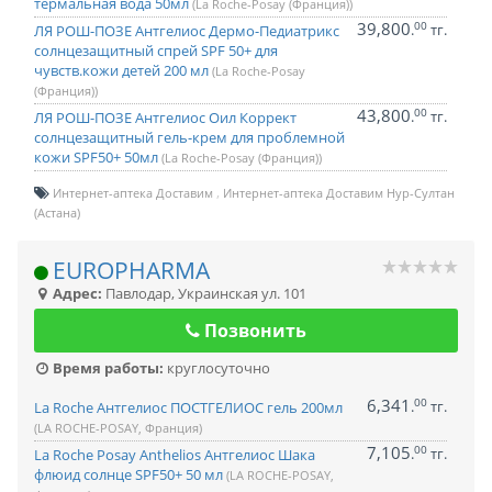
термальная вода 50мл
(La Roche-Posay (Франция))
39,800
00
.
тг.
ЛЯ РОШ-ПОЗЕ Антгелиос Дермо-Педиатрикс
солнцезащитный спрей SPF 50+ для
чувств.кожи детей 200 мл
(La Roche-Posay
(Франция))
43,800
00
.
тг.
ЛЯ РОШ-ПОЗЕ Антгелиос Оил Коррект
солнцезащитный гель-крем для проблемной
кожи SPF50+ 50мл
(La Roche-Posay (Франция))
Интернет-аптека Доставим
Интернет-аптека Доставим Нур-Султан
(Астана)
EUROPHARMA
Адрес:
Павлодар
,
Украинская ул. 101
Позвонить
Время работы:
круглосуточно
6,341
00
.
тг.
La Roche Антгелиос ПОСТГЕЛИОС гель 200мл
(LA ROCHE-POSAY, Франция)
7,105
00
.
тг.
La Roche Posay Anthelios Антгелиос Шака
флюид солнце SPF50+ 50 мл
(LA ROCHE-POSAY,