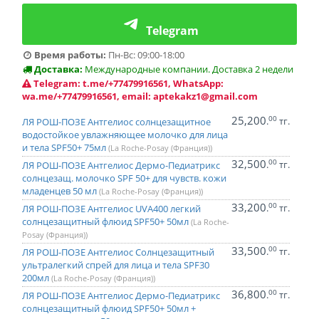
Telegram
Время работы:
Пн-Вс: 09:00-18:00
Доставка:
Международные компании. Доставка 2 недели
Telegram: t.me/+77479916561, WhatsApp:
wa.me/+77479916561, email: aptekakz1@gmail.com
25,200
00
.
тг.
ЛЯ РОШ-ПОЗЕ Антгелиос солнцезащитное
водостойкое увлажняющее молочко для лица
и тела SPF50+ 75мл
(La Roche-Posay (Франция))
32,500
00
.
тг.
ЛЯ РОШ-ПОЗЕ Антгелиос Дермо-Педиатрикс
солнцезащ. молочко SPF 50+ для чувств. кожи
младенцев 50 мл
(La Roche-Posay (Франция))
33,200
00
.
тг.
ЛЯ РОШ-ПОЗЕ Антгелиос UVA400 легкий
солнцезащитный флюид SPF50+ 50мл
(La Roche-
Posay (Франция))
33,500
00
.
тг.
ЛЯ РОШ-ПОЗЕ Антгелиос Солнцезащитный
ультралегкий спрей для лица и тела SPF30
200мл
(La Roche-Posay (Франция))
36,800
00
.
тг.
ЛЯ РОШ-ПОЗЕ Антгелиос Дермо-Педиатрикс
солнцезащитный флюид SPF50+ 50мл +