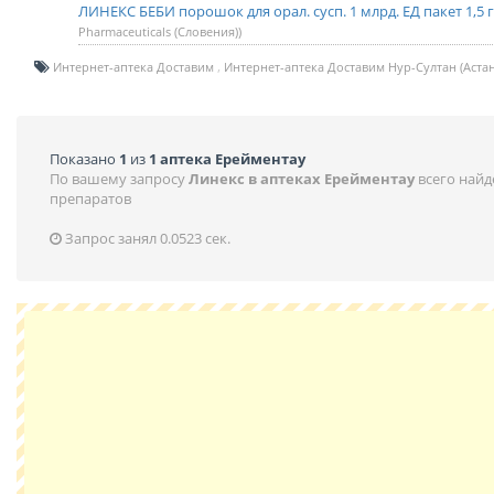
ЛИНЕКС БЕБИ порошок для орал. сусп. 1 млрд. ЕД пакет 1,5 
Pharmaceuticals (Словения))
Интернет-аптека Доставим
Интернет-аптека Доставим Нур-Султан (Астан
Показано
1
из
1 аптека Ерейментау
По вашему запросу
Линекс в аптеках Ерейментау
всего най
препаратов
Запрос занял 0.0523 сек.