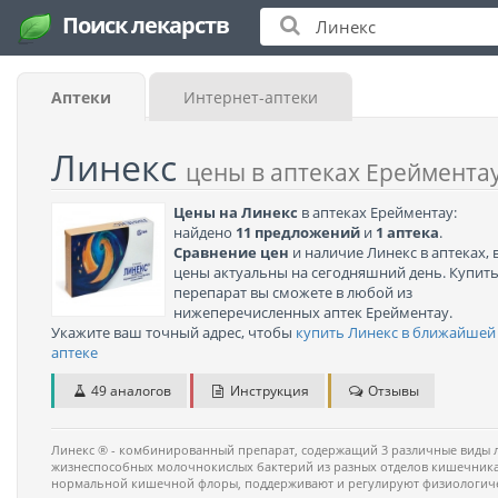
Поиск лекарств
Аптеки
Интернет-аптеки
Линекс
цены в аптеках Ереймента
Цены на Линекс
в аптеках Ерейментау:
найдено
11 предложений
и
1 аптека
.
Сравнение цен
и наличие Линекс в аптеках, 
цены актуальны на сегодняшний день. Купит
перепарат вы сможете в любой из
нижеперечисленных аптек Ерейментау.
Укажите ваш точный адрес, чтобы
купить Линекс в ближайшей
аптеке
49 аналогов
Инструкция
Отзывы
Линекс ® - комбинированный препарат, содержащий 3 различные виды
жизнеспособных молочнокислых бактерий из разных отделов кишечника
нормальной кишечной флоры, поддерживают и регулируют физиологич