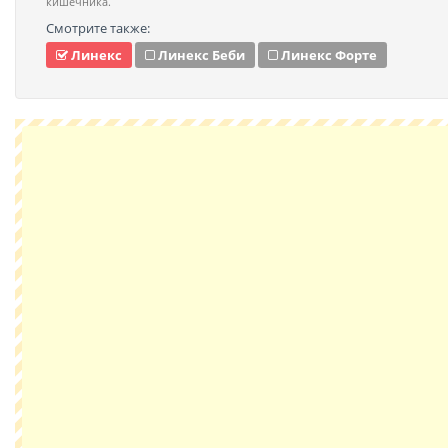
кишечника.
Смотрите также:
Линекс
Линекс Беби
Линекс Форте