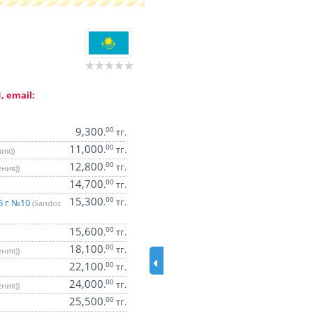
, email:
9,300
00
.
тг.
11,000
00
.
тг.
ия))
12,800
00
.
тг.
ения))
14,700
00
.
тг.
15,300
00
.
тг.
5 г №10
(Sandoz
15,600
00
.
тг.
18,100
00
.
тг.
ения))
22,100
00
.
тг.
24,000
00
.
тг.
ения))
25,500
00
.
тг.