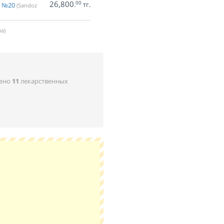
26,800
00
.
тг.
г №20
(Sandoz
а)
дено
11
лекарственных