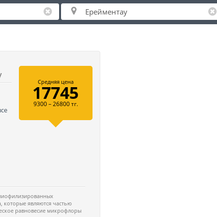
у
Средняя цена
17745
9300 – 26800 тг.
все
ь
 лиофилизированных
, которые являются частью
еское равновесие микрофлоры