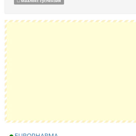
Маалокс суспензия
EUROPHARMA