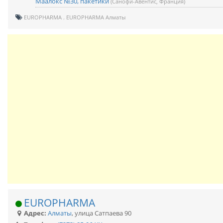
Маалокс №30, пакетики
(Санофи-Авентис, Франция)
EUROPHARMA
EUROPHARMA Алматы
EUROPHARMA
Адрес:
Алматы
,
улица Сатпаева 90