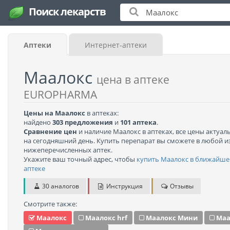
Поиск лекарств
Аптеки
Интернет-аптеки
Маалокс
цена в аптеке
EUROPHARMA
Цены на Маалокс
в аптеках:
найдено
303 предложения
и
101 аптека
.
Сравнение цен
и наличие Маалокс в аптеках, все цены актуал
на сегодняшний день. Купить перепарат вы сможете в любой и
нижеперечисленных аптек.
Укажите ваш точный адрес, чтобы
купить Маалокс в ближайше
аптеке
30 аналогов
Инструкция
Отзывы
Смотрите также:
Маалокс
Маалокс hrf
Маалокс Мини
Маа