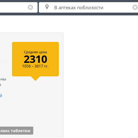
Средняя цена
2310
1056 – 3617 тг.
ьны
з
й
локс таблетки