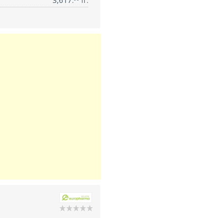
3,617
.
тг.