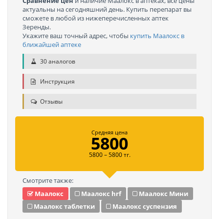
Сравнение цен
и наличие Маалокс в аптеках, все цены
актуальны на сегодняшний день. Купить перепарат вы
сможете в любой из нижеперечисленных аптек
Зеренды.
Укажите ваш точный адрес, чтобы
купить Маалокс в
ближайшей аптеке
30 аналогов
Инструкция
Отзывы
Средняя цена
5800
5800 – 5800 тг.
Смотрите также:
Маалокс
Маалокс hrf
Маалокс Мини
Маалокс таблетки
Маалокс суспензия