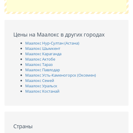
Цены на Маалокс в других городах
Маалокс Нур-Султан (Астана)
Маалокс Шымкент
Маалокс Караганда
Маалокс Актобе
Маалокс Тараз
Маалокс Павлодар
Маалокс Усть-Каменогорск (Оксемен)
Маалокс Семей
Маалокс Уральск
Маалокс Костанай
Страны