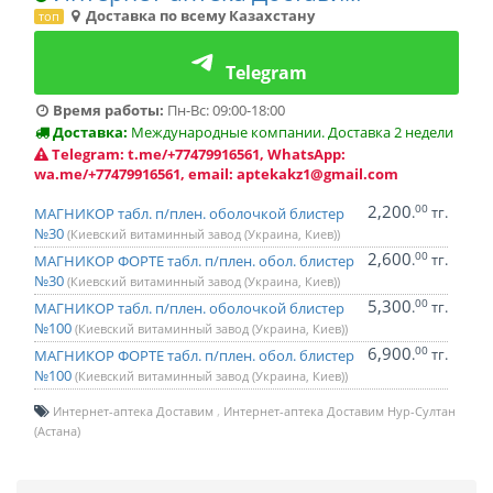
Доставка по всему Казахстану
топ
Telegram
Время работы:
Пн-Вс: 09:00-18:00
Доставка:
Международные компании. Доставка 2 недели
Telegram: t.me/+77479916561, WhatsApp:
wa.me/+77479916561, email: aptekakz1@gmail.com
2,200
00
.
тг.
МАГНИКОР табл. п/плен. оболочкой блистер
№30
(Киевский витаминный завод (Украина, Киев))
2,600
00
.
тг.
МАГНИКОР ФОРТЕ табл. п/плен. обол. блистер
№30
(Киевский витаминный завод (Украина, Киев))
5,300
00
.
тг.
МАГНИКОР табл. п/плен. оболочкой блистер
№100
(Киевский витаминный завод (Украина, Киев))
6,900
00
.
тг.
МАГНИКОР ФОРТЕ табл. п/плен. обол. блистер
№100
(Киевский витаминный завод (Украина, Киев))
Интернет-аптека Доставим
Интернет-аптека Доставим Нур-Султан
(Астана)