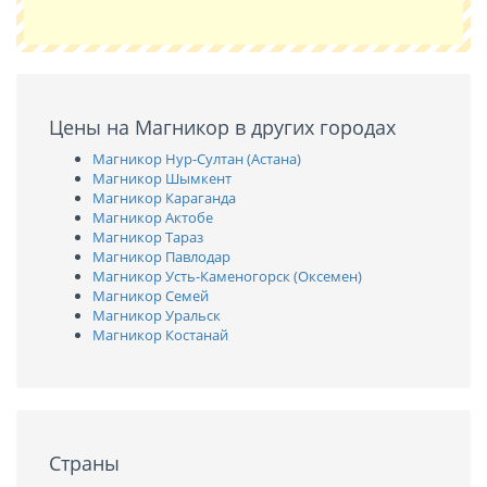
Цены на Магникор в других городах
Магникор Нур-Султан (Астана)
Магникор Шымкент
Магникор Караганда
Магникор Актобе
Магникор Тараз
Магникор Павлодар
Магникор Усть-Каменогорск (Оксемен)
Магникор Семей
Магникор Уральск
Магникор Костанай
Страны