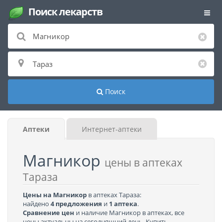
Поиск лекарств
Поиск
Аптеки
Интернет-аптеки
Магникор
цены в аптеках
Тараза
Цены на Магникор
в аптеках Тараза:
найдено
4 предложения
и
1 аптека
.
Сравнение цен
и наличие Магникор в аптеках, все
цены актуальны на сегодняшний день. Купить