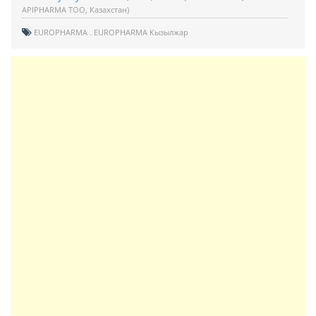
APIPHARMA ТОО, Казахстан)
EUROPHARMA
EUROPHARMA Кызылжар