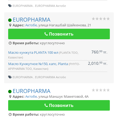
EUROPHARMA
EUROPHARMA Актобе
EUROPHARMA
Адрес:
Актобе
,
улица Нагашбай Шайкенова, 21
Позвонить
Время работы:
круглосуточно
760
00
.
тг.
Масло кунжута PLANTA 100 мл
(PLANTA ТОО,
Казахстан)
2,010
00
.
тг.
Масло Кунжутное №150, капс, Planta
(PHYTO-
APIPHARMA ТОО, Казахстан)
EUROPHARMA
EUROPHARMA Актобе
EUROPHARMA
Адрес:
Актобе
,
улица Маншук Маметовой, 4А
Позвонить
Время работы:
круглосуточно