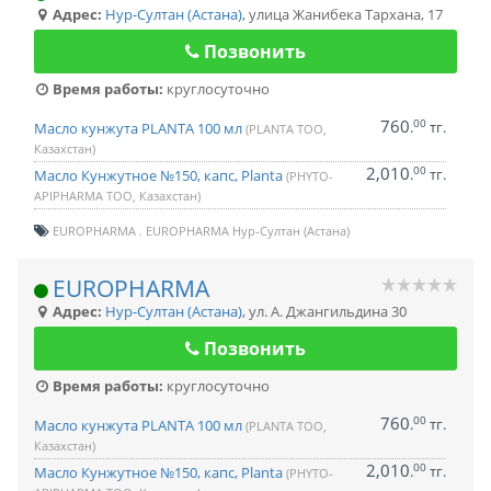
Адрес:
Нур-Султан (Астана)
,
улица Жанибека Тархана, 17
Позвонить
Время работы:
круглосуточно
760
00
.
тг.
Масло кунжута PLANTA 100 мл
(PLANTA ТОО,
Казахстан)
2,010
00
.
тг.
Масло Кунжутное №150, капс, Planta
(PHYTO-
APIPHARMA ТОО, Казахстан)
EUROPHARMA
EUROPHARMA Нур-Султан (Астана)
EUROPHARMA
Адрес:
Нур-Султан (Астана)
,
ул. А. Джангильдина 30
Позвонить
Время работы:
круглосуточно
760
00
.
тг.
Масло кунжута PLANTA 100 мл
(PLANTA ТОО,
Казахстан)
2,010
00
.
тг.
Масло Кунжутное №150, капс, Planta
(PHYTO-