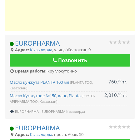
EUROPHARMA
Адрес:
Кызылорда
,
улица Желтоксан 9
Позвонить
Время работы:
круглосуточно
760
00
.
тг.
Масло кунжута PLANTA 100 мл
(PLANTA ТОО,
Казахстан)
2,010
00
.
тг.
Масло Кунжутное №150, капс, Planta
(PHYTO-
APIPHARMA ТОО, Казахстан)
EUROPHARMA
EUROPHARMA Кызылорда
EUROPHARMA
Адрес:
Кызылорда
,
просп. Абая, 50