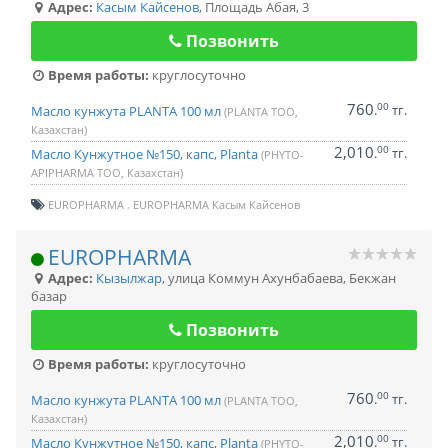
Адрес:
Касым Кайсенов
,
Площадь Абая, 3
Позвонить
Время работы:
круглосуточно
760
00
.
тг.
Масло кунжута PLANTA 100 мл
(PLANTA ТОО,
Казахстан)
2,010
00
.
тг.
Масло Кунжутное №150, капс, Planta
(PHYTO-
APIPHARMA ТОО, Казахстан)
EUROPHARMA
EUROPHARMA Касым Кайсенов
EUROPHARMA
Адрес:
Кызылжар
,
улица Коммун Ахунбабаева, Бекжан
базар
Позвонить
Время работы:
круглосуточно
760
00
.
тг.
Масло кунжута PLANTA 100 мл
(PLANTA ТОО,
Казахстан)
2,010
00
.
тг.
Масло Кунжутное №150, капс, Planta
(PHYTO-