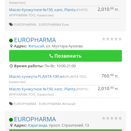
Казахстан)
2,010
00
.
тг.
Масло Кунжутное №150, капс, Planta
(PHYTO-
APIPHARMA ТОО, Казахстан)
EUROPHARMA
EUROPHARMA Есик
EUROPHARMA
Адрес:
Жетысай
,
ул. Мухтара Ауэзова
Позвонить
Время работы:
Пн-Вс: 10:00-21:00
760
00
.
тг.
Масло кунжута PLANTA 100 мл
(PLANTA ТОО,
Казахстан)
2,010
00
.
тг.
Масло Кунжутное №150, капс, Planta
(PHYTO-
APIPHARMA ТОО, Казахстан)
EUROPHARMA
EUROPHARMA Жетысай
EUROPHARMA
Адрес:
Караганда
,
просп. Строителей, 13