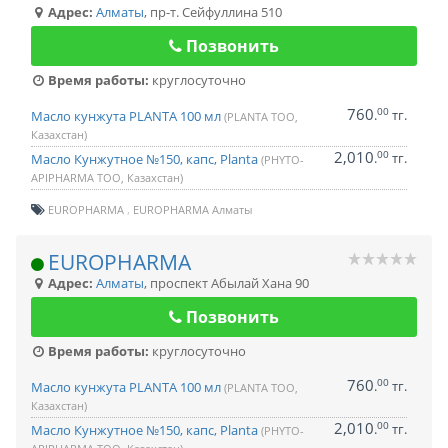
Адрес:
Алматы
,
пр-т. Сейфуллина 510
Позвонить
Время работы:
круглосуточно
760
00
.
тг.
Масло кунжута PLANTA 100 мл
(PLANTA ТОО,
Казахстан)
2,010
00
.
тг.
Масло Кунжутное №150, капс, Planta
(PHYTO-
APIPHARMA ТОО, Казахстан)
EUROPHARMA
EUROPHARMA Алматы
EUROPHARMA
Адрес:
Алматы
,
проспект Абылай Хана 90
Позвонить
Время работы:
круглосуточно
760
00
.
тг.
Масло кунжута PLANTA 100 мл
(PLANTA ТОО,
Казахстан)
2,010
00
.
тг.
Масло Кунжутное №150, капс, Planta
(PHYTO-