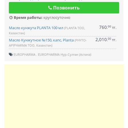
Позвонить
Время работы:
круглосуточно
760
00
.
тг.
Масло кунжута PLANTA 100 мл
(PLANTA ТОО,
Казахстан)
2,010
00
.
тг.
Масло Кунжутное №150, капс, Planta
(PHYTO-
APIPHARMA ТОО, Казахстан)
EUROPHARMA
EUROPHARMA Нур-Султан (Астана)