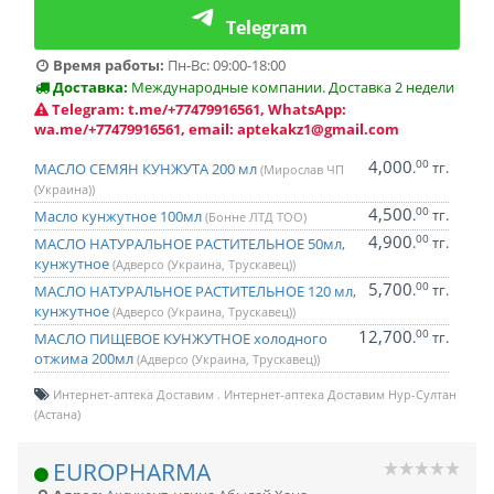
Telegram
Время работы:
Пн-Вс: 09:00-18:00
Доставка:
Международные компании. Доставка 2 недели
Telegram: t.me/+77479916561, WhatsApp:
wa.me/+77479916561, email: aptekakz1@gmail.com
4,000
00
.
тг.
МАСЛО СЕМЯН КУНЖУТА 200 мл
(Мирослав ЧП
(Украина))
4,500
00
.
тг.
Масло кунжутное 100мл
(Бонне ЛТД ТОО)
4,900
00
.
тг.
МАСЛО НАТУРАЛЬНОЕ РАСТИТЕЛЬНОЕ 50мл,
кунжутное
(Адверсо (Украина, Трускавец))
5,700
00
.
тг.
МАСЛО НАТУРАЛЬНОЕ РАСТИТЕЛЬНОЕ 120 мл,
кунжутное
(Адверсо (Украина, Трускавец))
12,700
00
.
тг.
МАСЛО ПИЩЕВОЕ КУНЖУТНОЕ холодного
отжима 200мл
(Адверсо (Украина, Трускавец))
Интернет-аптека Доставим
Интернет-аптека Доставим Нур-Султан
(Астана)
EUROPHARMA