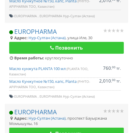
2,010
.
тг.
Масло Кунжутное №150, капс, Planta
(PHYTO-
APIPHARMA ТОО, Казахстан)
EUROPHARMA
EUROPHARMA Нур-Султан (Астана)
EUROPHARMA
Адрес:
Нур-Султан (Астана)
,
улица Иле, 30
Позвонить
Время работы:
круглосуточно
760
00
.
тг.
Масло кунжута PLANTA 100 мл
(PLANTA ТОО,
Казахстан)
2,010
00
.
тг.
Масло Кунжутное №150, капс, Planta
(PHYTO-
APIPHARMA ТОО, Казахстан)
EUROPHARMA
EUROPHARMA Нур-Султан (Астана)
EUROPHARMA
Адрес:
Нур-Султан (Астана)
,
проспект Бауыржана
Момышулы, 16