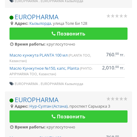
EUROPHARMA
EUROPHARMA Кызылорда
EUROPHARMA
Адрес:
Кызылорда
,
улица Толе Би 128
Позвонить
Время работы:
круглосуточно
760
00
.
тг.
Масло кунжута PLANTA 100 мл
(PLANTA ТОО,
Казахстан)
2,010
00
.
тг.
Масло Кунжутное №150, капс, Planta
(PHYTO-
APIPHARMA ТОО, Казахстан)
EUROPHARMA
EUROPHARMA Кызылорда
EUROPHARMA
Адрес:
Нур-Султан (Астана)
,
проспект Сарыарка 3
Позвонить
Время работы:
круглосуточно
00