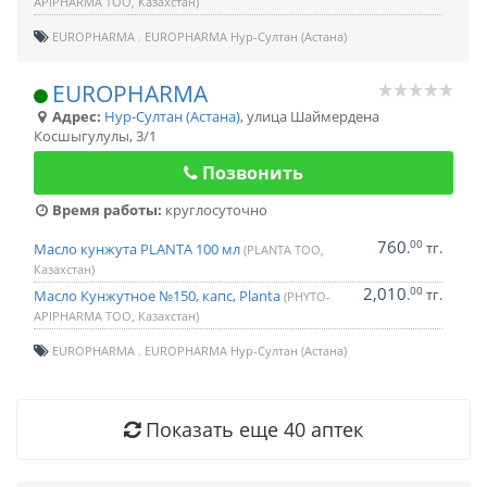
APIPHARMA ТОО, Казахстан)
EUROPHARMA
EUROPHARMA Нур-Султан (Астана)
EUROPHARMA
Адрес:
Нур-Султан (Астана)
,
улица Шаймердена
Косшыгулулы, 3/1
Позвонить
Время работы:
круглосуточно
760
00
.
тг.
Масло кунжута PLANTA 100 мл
(PLANTA ТОО,
Казахстан)
2,010
00
.
тг.
Масло Кунжутное №150, капс, Planta
(PHYTO-
APIPHARMA ТОО, Казахстан)
EUROPHARMA
EUROPHARMA Нур-Султан (Астана)
Показать еще
40
аптек