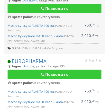
Адрес:
Аксукент
,
улица Абылай Хана
Позвонить
Время работы:
круглосуточно
760
00
.
тг.
Масло кунжута PLANTA 100 мл
(PLANTA ТОО,
Казахстан)
2,010
00
.
тг.
Масло Кунжутное №150, капс, Planta
(PHYTO-
APIPHARMA ТОО, Казахстан)
EUROPHARMA
EUROPHARMA Аксукент
EUROPHARMA
Адрес:
Актобе
,
ул. Есет Батыра 130
Позвонить
Время работы:
круглосуточно
760
00
.
тг.
Масло кунжута PLANTA 100 мл
(PLANTA ТОО,
Казахстан)
2,010
00
.
тг.
Масло Кунжутное №150, капс, Planta
(PHYTO-
APIPHARMA ТОО, Казахстан)