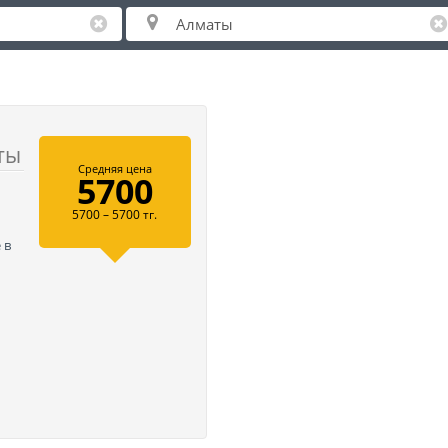
ты
Средняя цена
5700
5700 – 5700 тг.
 в