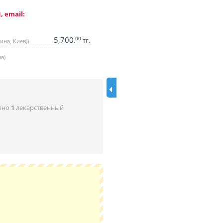
, email:
5,700
00
.
тг.
ина, Киев))
а)
ено
1
лекарственный