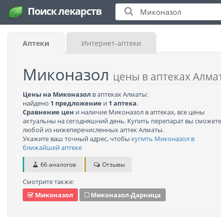
Поиск лекарств
Аптеки
Интернет-аптеки
Миконазол
цены в аптеках Алма
Цены на Миконазол
в аптеках Алматы:
найдено
1 предложение
и
1 аптека
.
Сравнение цен
и наличие Миконазол в аптеках, все цены
актуальны на сегодняшний день. Купить перепарат вы сможете
любой из нижеперечисленных аптек Алматы.
Укажите ваш точный адрес, чтобы
купить Миконазол в
ближайшей аптеке
66 аналогов
Отзывы
Смотрите также:
Миконазол
Миконазол-Дарница