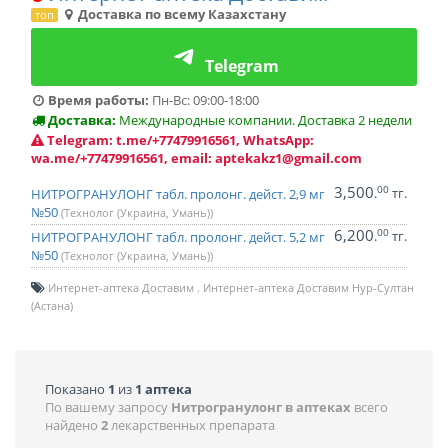
Доставка по всему Казахстану
топ
Telegram
Время работы:
Пн-Вс: 09:00-18:00
Доставка:
Международные компании. Доставка 2 недели
Telegram: t.me/+77479916561, WhatsApp:
wa.me/+77479916561, email: aptekakz1@gmail.com
3,500
00
.
тг.
НИТРОГРАНУЛОНГ табл. пролонг. дейст. 2,9 мг
№50
(Технолог (Украина, Умань))
6,200
00
.
тг.
НИТРОГРАНУЛОНГ табл. пролонг. дейст. 5,2 мг
№50
(Технолог (Украина, Умань))
Интернет-аптека Доставим
Интернет-аптека Доставим Нур-Султан
(Астана)
Показано
1
из
1 аптека
По вашему запросу
Нитрогранулонг в аптеках
всего
найдено
2
лекарственных препарата