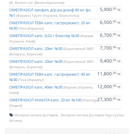
(M. Biotech Ltd. (Великобритания))
5,900
00
.
тг.
ОМЕПРАЗОЛ лиофил. д/р-ра д/инф 40 мг фл.
№1
(Фармекс Групп (Украина, Борисполь))
6,500
00
.
тг.
ОМЕПРАЗОЛ ТЕВА капс. гастрорезист. 20 мг
№30
(Teva (Израиль))
6,700
00
.
тг.
ОМЕПРАЗОЛ капс. 0,02 г блистер №30
(Фармак
(Украина, Киев))
7,700
00
.
тг.
ОМЕПРАЗОЛ капс. 20мг №30
(Борисовский ЗМП
(Беларусь, Борисов))
9,400
00
.
тг.
ОМЕПРАЗОЛ капс. 20мг №30
(Борисовский ЗМП
(Беларусь, Борисов))
11,800
00
.
тг.
ОМЕПРАЗОЛ ТЕВА капс. гастрорезист. 40 мг
№30
(Teva (Израиль))
12,000
00
.
тг.
ОМЕПРАЗОЛ капс. 40мг №30
(Фармак (Украина,
Киев))
27,300
00
.
тг.
ОМЕПРАЗОЛ АНАНТА капс. 20 мг №100
(Flamingo
(Индия))
Интернет-аптека Доставим
Интернет-аптека Доставим Нур-Султан
(Астана)