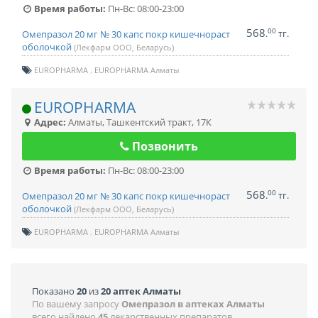
Время работы:
Пн-Вс: 08:00-23:00
568
00
.
тг.
Омепразол 20 мг № 30 капс покр кишечнораст
оболочкой
(Лекфарм ООО, Беларусь)
EUROPHARMA
EUROPHARMA Алматы
EUROPHARMA
Адрес:
Алматы
,
Ташкентский тракт, 17К
Позвонить
Время работы:
Пн-Вс: 08:00-23:00
568
00
.
тг.
Омепразол 20 мг № 30 капс покр кишечнораст
оболочкой
(Лекфарм ООО, Беларусь)
EUROPHARMA
EUROPHARMA Алматы
Показано
20
из
20 аптек Алматы
По вашему запросу
Омепразол в аптеках Алматы
всего найдено
45
лекарственных препаратов