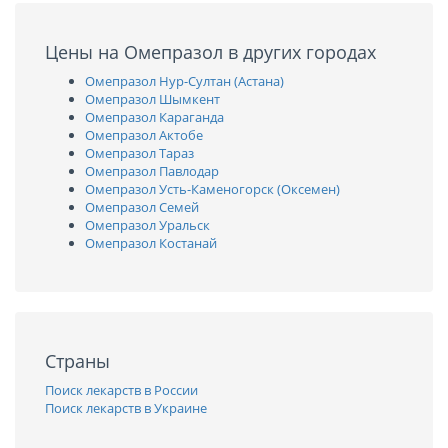
Цены на Омепразол в других городах
Омепразол Нур-Султан (Астана)
Омепразол Шымкент
Омепразол Караганда
Омепразол Актобе
Омепразол Тараз
Омепразол Павлодар
Омепразол Усть-Каменогорск (Оксемен)
Омепразол Семей
Омепразол Уральск
Омепразол Костанай
Страны
Поиск лекарств в России
Поиск лекарств в Украине