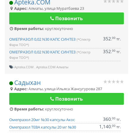
Apteka.COM
Адрес:
Алматы
,
улица Муратбаева 23
Позвонить
Время работы:
круглосуточно
352
00
.
тг.
ОМЕПРАЗОЛ 0,02 N30 КАПС СИНТЕЗ
(*Спектр
Фарм ТОО*)
352
00
.
тг.
ОМЕПРАЗОЛ 0,02 N30 КАПС СИНТЕЗ
(*Спектр
Фарм ТОО*)
Apteka.COM
Apteka.COM Алматы
Садыхан
Адрес:
Алматы
,
улица Ильяса Жансугурова 287
Позвонить
Время работы:
круглосуточно
360
00
.
тг.
Омепразол 20мг №30 капсулы Акос
1,140
00
.
тг.
Омепразол ТЕВА капсулы 20 мг №30