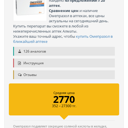
найдено
45 предложений
и
20
аптек
.
Сравнение цен
и наличие
Омепразол в аптеках, все цены
актуальны на сегодняшний день.
Купить перепарат вы сможете в любой из
нижеперечисленных аптек Алматы.
Укажите ваш точный адрес, чтобы
купить Омепразол в
ближайшей аптеке
126 аналогов
Инструкция
Отзывы
Средняя цена
2770
352 – 27300 тг.
Омепразол подавляет секрецию соляной кислоты в желудке,