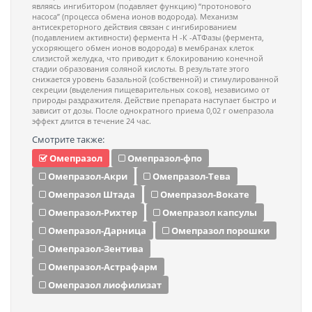
являясь ингибитором (подавляет функцию) “протонового
насоса” (процесса обмена ионов водорода). Механизм
антисекреторного действия связан с ингибированием
(подавлением активности) фермента Н -К -АТФазы (фермента,
ускоряющего обмен ионов водорода) в мембранах клеток
слизистой желудка, что приводит к блокированию конечной
стадии образования соляной кислоты. В результате этого
снижается уровень базальной (собственной) и стимулированной
секреции (выделения пищеварительных соков), независимо от
природы раздражителя. Действие препарата наступает быстро и
зависит от дозы. После однократного приема 0,02 г омепразола
эффект длится в течение 24 час.
Смотрите также:
Омепразол
Омепразол-фпо
Омепразол-Акри
Омепразол-Тева
Омепразол Штада
Омепразол-Вокате
Омепразол-Рихтер
Омепразол капсулы
Омепразол-Дарница
Омепразол порошки
Омепразол-Зентива
Омепразол-Астрафарм
Омепразол лиофилизат