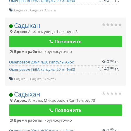
1,140
.
тг.
Омепразол ТЕВА капсулы 20 мг №30
Садыхан
Садыхан Алматы
Садыхан
Адрес:
Алматы
,
улица Шаляпина 3
Позвонить
Время работы:
круглосуточно
360
00
.
тг.
Омепразол 20мг №30 капсулы Акос
1,140
00
.
тг.
Омепразол ТЕВА капсулы 20 мг №30
Садыхан
Садыхан Алматы
Садыхан
Адрес:
Алматы
,
Микрорайон Хан Тенгри, 73
Позвонить
Время работы:
круглосуточно
360
00
.
тг.
Омепразол 20мг №30 капсулы Акос