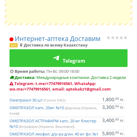
Интернет-аптека Доставим
Доставка по всему Казахстану
топ
Telegram
Время работы:
Пн-Вс: 09:00-18:00
Доставка:
Международные компании. Доставка 2 недели
Telegram: t.me/+77479916561, WhatsApp:
wa.me/+77479916561, email: aptekakz1@gmail.com
1,800
00
.
тг.
Омепразол 30 шт
(Синтез ОАО)
3,300
00
.
тг.
ОМЕПРАЗОЛ капс. 20мг №10
(Дарница (Украина,
Киев))
3,400
00
.
тг.
ОМЕПРАЗОЛ АСТРАФАРМ капс. 20 мг блистер
№10
(Астрафарм (Украина, Вишневое))
5,800
00
.
тг.
ОМЕПРАЗОЛ лиофил. д/р-ра д/ин. 40 мг фл. №1