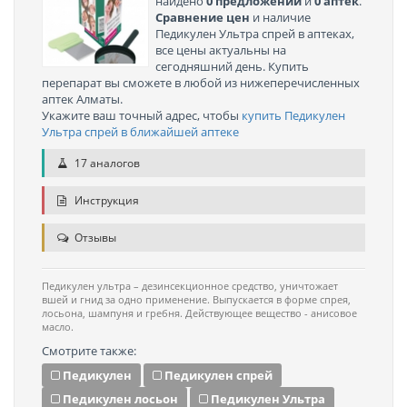
найдено
0 предложений
и
0 аптек
.
Сравнение цен
и наличие
Педикулен Ультра спрей в аптеках,
все цены актуальны на
сегодняшний день. Купить
перепарат вы сможете в любой из нижеперечисленных
аптек Алматы.
Укажите ваш точный адрес, чтобы
купить Педикулен
Ультра спрей в ближайшей аптеке
17 аналогов
Инструкция
Отзывы
Педикулен ультра – дезинсекционное средство, уничтожает
вшей и гнид за одно применение. Выпускается в форме спрея,
лосьона, шампуня и гребня. Действующее вещество - анисовое
масло.
Смотрите также:
Педикулен
Педикулен спрей
Педикулен лосьон
Педикулен Ультра