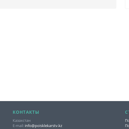
КОНТАКТЫ
С
Казахстан
По
E-mail:
info@poisklekarstv.kz
По