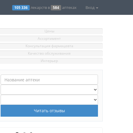
лекарств в
аптеках
Вход
105 336
584
Цены
Ассортимент
Консультация фармацевта
Качество обслуживания
Интерьер
Читать отзывы