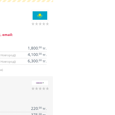
, email:
1,800
00
.
тг.
4,100
00
.
тг.
 Новгород))
6,300
00
.
тг.
 Новгород))
а)
220
00
.
тг.
375
00