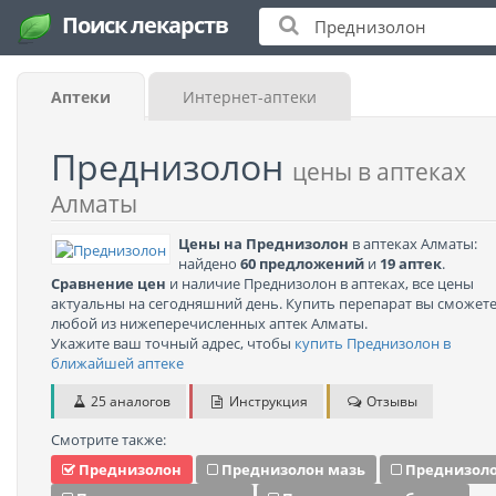
Поиск лекарств
Аптеки
Интернет-аптеки
Преднизолон
цены в аптеках
Алматы
Цены на Преднизолон
в аптеках Алматы:
найдено
60 предложений
и
19 аптек
.
Сравнение цен
и наличие Преднизолон в аптеках, все цены
актуальны на сегодняшний день. Купить перепарат вы сможете
любой из нижеперечисленных аптек Алматы.
Укажите ваш точный адрес, чтобы
купить Преднизолон в
ближайшей аптеке
25 аналогов
Инструкция
Отзывы
Смотрите также:
Преднизолон
Преднизолон мазь
Преднизол