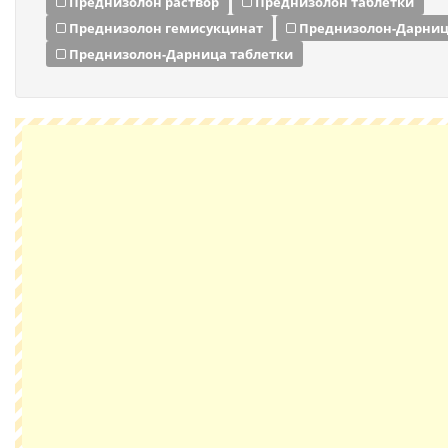
Преднизолон раствор
Преднизолон таблетки
Преднизолон гемисукцинат
Преднизолон-Дарниц
Преднизолон-Дарница таблетки