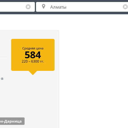
Средняя цена
584
220 – 6300 тг.
 в
он-Дарница