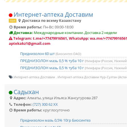
Интернет-аптека Доставим
Доставка по всему Казахстану
топ
Время работы:
Пн-Вс: 09:00-18:00
Доставка:
Международные компании. Доставка 2 недели
Telegram: t.me/+77479916561, WhatsApp: wa.me/+77479916561
aptekakz1@gmail.com
Преднизолон 60 шт
(Биосинтез ОАО)
ПРЕДНИЗОЛОН мазь 0,5 % туба 10 г
(Нижфарм (Россия, Нижний
ПРЕДНИЗОЛОН мазь 0,5 % туба 10 г
(Нижфарм (Россия, Нижний
Интернет-аптека Доставим
Интернет-аптека Доставим Нур-Султан (Астан
Садыхан
Адрес:
Алматы
,
улица Ильяса Жансугурова 287
Телефон:
(727) 300 62 XX
Время работы:
круглосуточно
Преднизолон мазь 0,5% 10гр Биосинтез