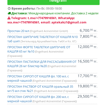
Telegram
Время работы:
Пн-Вс: 09:00-18:00
Доставка:
Международные компании. Доставка 2 недели
Telegram: t.me/+77479916561, WhatsApp:
wa.me/+77479916561, email: aptekakz1@gmail.com
6,700
00
.
тг.
Проспан 20 мл
(Engelhard Arzneimittel GmbH)
7,800
00
.
тг.
ПРОСПАН ШИПУЧИЕ ТАБЛЕТКИ ОТ КАШЛЯ N10
таб шип
(Энгельхард Арцнаймиттель ГмбХ и Ко. КГ)
12,000
00
.
тг.
ПРОСПАН ФОРТЕ ТАБЛЕТКИ ШИПУЧИЕ ОТ
КАШЛЯ 65 мг №10
(Engelhard Arzneimittel
(Германия))
16,500
00
.
тг.
ПРОСПАН ПАСТИЛКИ ДЛЯ РАССАСЫВАНИЯ ОТ
КАШЛЯ 26 мг блистер №20
(Engelhard Arzneimittel
(Германия))
17,700
00
.
тг.
ПРОСПАН СИРОП ОТ КАШЛЯ фл. 100 мл, с
мерной чашкой
(Engelhard Arzneimittel (Германия))
19,800
00
.
тг.
ПРОСПАН РАСТВОР ОТ КАШЛЯ оральный 35
мг/5 мл стик №21
(Engelhard Arzneimittel (Германия))
29,500
00
.
тг.
ПРОСПАН СИРОП ОТ КАШЛЯ фл. 200 мл, с
мерной чашкой
(Engelhard Arzneimittel (Германия))