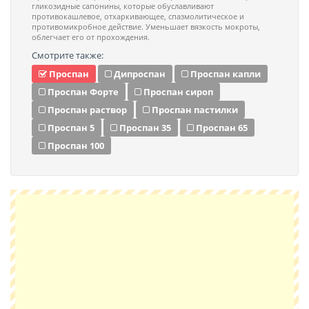
гликозидные сапонины, которые обуславливают
противокашлевое, отхаркивающее, спазмолитическое и
противомикробное действие. Уменьшает вязкость мокроты,
облегчает его от прохождения.
Смотрите также:
Проспан
Дипроспан
Проспан капли
Проспан Форте
Проспан сироп
Проспан раствор
Проспан пастилки
Проспан 5
Проспан 35
Проспан 65
Проспан 100