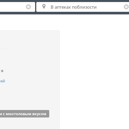
 в
шей
и с ментоловым вкусом