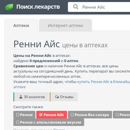
Поиск лекарств
Аптеки
Интернет-аптеки
Ренни Айс
цены в аптеках
Цены на Ренни Айс
в аптеках:
найдено
0 предложений
и
0 аптек
.
Сравнение цен
и наличие Ренни Айс в аптеках, все цены
актуальны на сегодняшний день. Купить перепарат вы сможете
любой из нижеперечисленных аптек.
Укажите ваш точный адрес, чтобы
купить Ренни Айс в ближай
аптеке
30 аналогов
Отзывы
Смотрите также:
Ренни
Ренни Айс
Ренни без сахара
Ренн
Ренни с апельсиновым вкусом