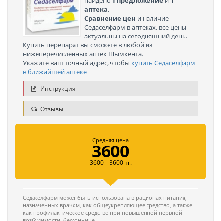
найдено
1 предложение
и
1
аптека
.
Сравнение цен
и наличие
Седаселфарм в аптеках, все цены
актуальны на сегодняшний день.
Купить перепарат вы сможете в любой из
нижеперечисленных аптек Шымкента.
Укажите ваш точный адрес, чтобы
купить Седаселфарм
в ближайшей аптеке
Инструкция
Отзывы
Средняя цена
3600
3600 – 3600 тг.
Седаселфарм может быть использована в рационах питания,
назначенных врачом, как общеукрепляющее средство, а также
как профилактическое средство при повышенной нервной
возбудимости, бессоннице.