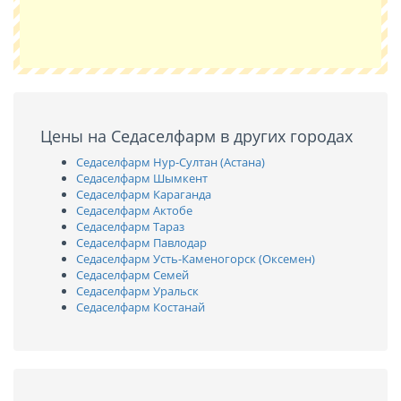
Цены на Седаселфарм в других городах
Седаселфарм Нур-Султан (Астана)
Седаселфарм Шымкент
Седаселфарм Караганда
Седаселфарм Актобе
Седаселфарм Тараз
Седаселфарм Павлодар
Седаселфарм Усть-Каменогорск (Оксемен)
Седаселфарм Семей
Седаселфарм Уральск
Седаселфарм Костанай