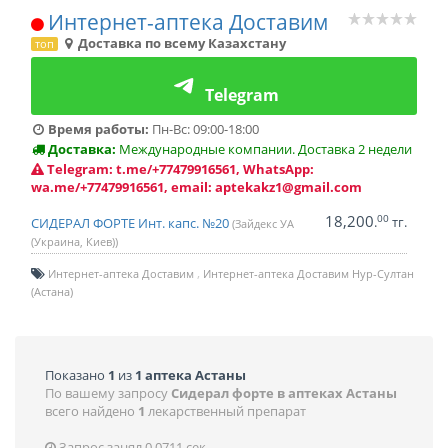
Интернет-аптека Доставим
Доставка по всему Казахстану
топ
Telegram
Время работы:
Пн-Вс: 09:00-18:00
Доставка:
Международные компании. Доставка 2 недели
Telegram: t.me/+77479916561, WhatsApp:
wa.me/+77479916561, email: aptekakz1@gmail.com
18,200
00
.
тг.
СИДЕРАЛ ФОРТЕ Инт. капс. №20
(Зайдекс УА
(Украина, Киев))
Интернет-аптека Доставим
Интернет-аптека Доставим Нур-Султан
(Астана)
Показано
1
из
1 аптека Астаны
По вашему запросу
Сидерал форте в аптеках Астаны
всего найдено
1
лекарственный препарат
Запрос занял 0.0711 сек.