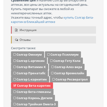
Сравнение цен
и наличие Солгар Бета-каротин в
аптеках, все цены актуальны на сегодняшний день.
Купить перепарат вы сможете в любой из
нижеперечисленных аптек.
Укажите ваш точный адрес, чтобы
купить Солгар Бета-
каротин в ближайшей аптеке
Инструкция
Отзывы
Смотрите также:
Солгар Омниум
Солгар Псиллиум
Солгар L-аргинин
Солгар Готу Кола
Солгар Витамин К
Солгар Алоэ вера
Солгар Пренатабс
Солгар Бромелайн
Солгар L-карнитин
Солгар Ресвератрол
Солгар Бета-каротин
Солгар Бета-глюканы
Солгар Корень Дягиля
Солгар Тройная Омега-3