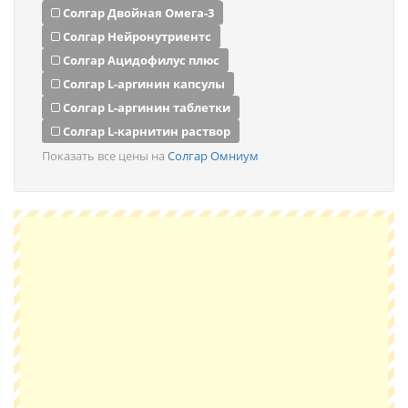
Солгар Двойная Омега-3
Солгар Нейронутриентс
Солгар Ацидофилус плюс
Солгар L-аргинин капсулы
Солгар L-аргинин таблетки
Солгар L-карнитин раствор
Показать все цены на
Солгар Омниум