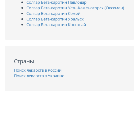
Солгар Бета-каротин Павлодар
Солгар Бета-каротин Усть-Каменогорск (Оксемен)
Солгар Бета-каротин Семей
Солгар Бета-каротин Уральск
Солгар Бета-каротин Костанай
Страны
Поиск лекарств в России
Поиск лекарств в Украине