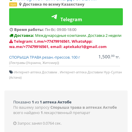
Доставка по всему Казахстану
топ
Telegram
Время работы:
Пн-Вс: 09:00-18:00
Доставка:
Международные компании. Доставка 2 недели
Telegram: t.me/+77479916561, WhatsApp:
wa.me/+77479916561, email: aptekakz1@gmail.com
1,500
00
.
тг.
СПОРЫША ТРАВА резан.-прессов. 100 г
(Лектравы (Украина, Житомир))
Интернет-аптека Доставим
Интернет-аптека Доставим Нур-Султан
(Астана)
Показано
1
из
1 аптека Актобе
По вашему запросу
Спорыша трава в аптеках Актобе
всего найдено
1
лекарственный препарат
Запрос занял 0.0764 сек.