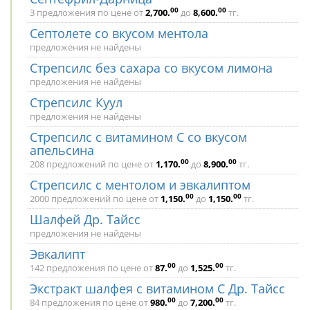
00
00
3 предложения по цене от
2,700
.
до
8,600
.
тг.
Септолете со вкусом ментола
предложения не найдены
Стрепсилс без сахара со вкусом лимона
предложения не найдены
Стрепсилс Куул
предложения не найдены
Стрепсилс с витамином С со вкусом
апельсина
00
00
208 предложений по цене от
1,170
.
до
8,900
.
тг.
Стрепсилс с ментолом и эвкалиптом
00
00
2000 предложений по цене от
1,150
.
до
1,150
.
тг.
Шалфей Др. Тайсс
предложения не найдены
Эвкалипт
00
00
142 предложения по цене от
87
.
до
1,525
.
тг.
Экстракт шалфея с витамином С Др. Тайсс
00
00
84 предложения по цене от
980
.
до
7,200
.
тг.