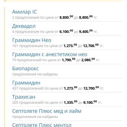
Амилар IC
00
00
2 предложения по цене от
8,800
.
до
8,800
.
тг.
Деквадол
00
00
4 предложения по цене от
6,100
.
до
9,400
.
тг.
Граммидин Нео
00
00
161 предложение по цене от
1,273
.
до
12,700
.
тг.
Граммидин с анестетиком нео
00
00
70 предложений по цене от
1,790
.
до
2,080
.
тг.
Биопарокс
предложения не найдены
Граммидин
00
00
437 предложений по цене от
1,273
.
до
12,700
.
тг.
Трахисан
00
00
205 предложений по цене от
1,335
.
до
9,100
.
тг.
Септолете Плюс мед и лайм
предложения не найдены
Септолете Плюс ментол