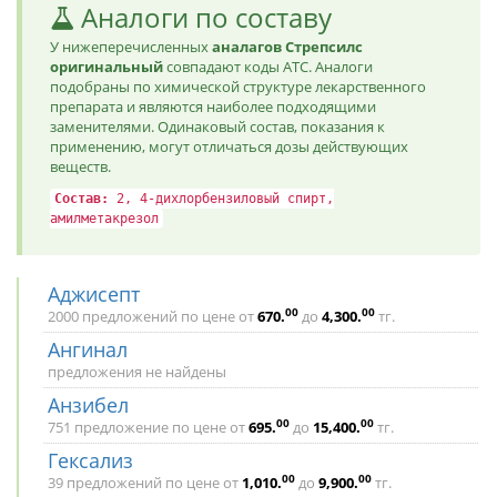
Аналоги по составу
У нижеперечисленных
аналагов Стрепсилс
оригинальный
совпадают коды ATC. Аналоги
подобраны по химической структуре лекарственного
препарата и являются наиболее подходящими
заменителями. Одинаковый состав, показания к
применению, могут отличаться дозы действующих
веществ.
Состав:
2, 4-дихлорбензиловый спирт,
амилметакрезол
Аджисепт
00
00
2000 предложений по цене от
670
.
до
4,300
.
тг.
Ангинал
предложения не найдены
Анзибел
00
00
751 предложение по цене от
695
.
до
15,400
.
тг.
Гексализ
00
00
39 предложений по цене от
1,010
.
до
9,900
.
тг.