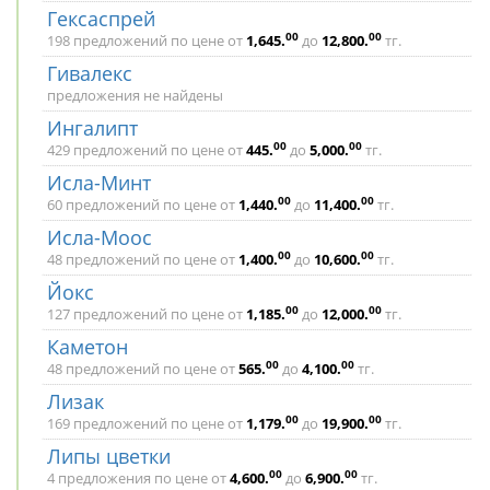
Гексаспрей
00
00
198 предложений по цене от
1,645
.
до
12,800
.
тг.
Гивалекс
предложения не найдены
Ингалипт
00
00
429 предложений по цене от
445
.
до
5,000
.
тг.
Исла-Минт
00
00
60 предложений по цене от
1,440
.
до
11,400
.
тг.
Исла-Моос
00
00
48 предложений по цене от
1,400
.
до
10,600
.
тг.
Йокс
00
00
127 предложений по цене от
1,185
.
до
12,000
.
тг.
Каметон
00
00
48 предложений по цене от
565
.
до
4,100
.
тг.
Лизак
00
00
169 предложений по цене от
1,179
.
до
19,900
.
тг.
Липы цветки
00
00
4 предложения по цене от
4,600
.
до
6,900
.
тг.