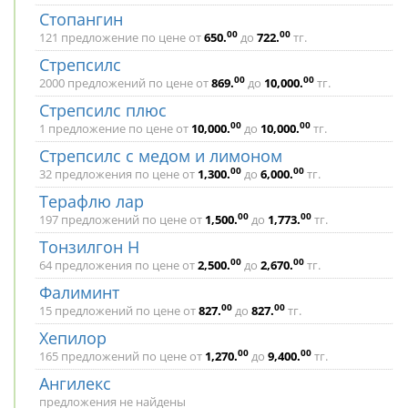
Стопангин
00
00
121 предложение по цене от
650
.
до
722
.
тг.
Стрепсилс
00
00
2000 предложений по цене от
869
.
до
10,000
.
тг.
Стрепсилс плюс
00
00
1 предложение по цене от
10,000
.
до
10,000
.
тг.
Стрепсилс с медом и лимоном
00
00
32 предложения по цене от
1,300
.
до
6,000
.
тг.
Терафлю лар
00
00
197 предложений по цене от
1,500
.
до
1,773
.
тг.
Тонзилгон Н
00
00
64 предложения по цене от
2,500
.
до
2,670
.
тг.
Фалиминт
00
00
15 предложений по цене от
827
.
до
827
.
тг.
Хепилор
00
00
165 предложений по цене от
1,270
.
до
9,400
.
тг.
Ангилекс
предложения не найдены