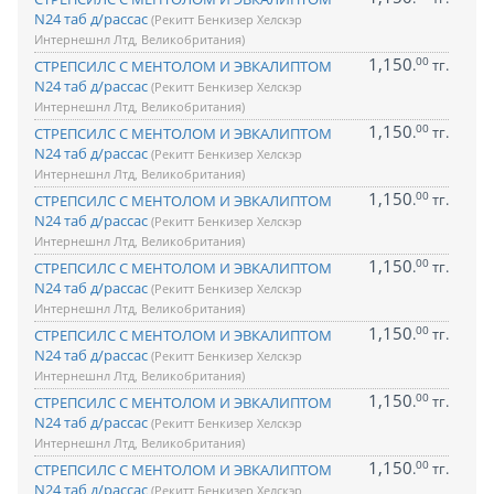
N24 таб д/рассас
(Рекитт Бенкизер Хелскэр
Интернешнл Лтд, Великобритания)
1,150
00
.
тг.
СТРЕПСИЛС С МЕНТОЛОМ И ЭВКАЛИПТОМ
N24 таб д/рассас
(Рекитт Бенкизер Хелскэр
Интернешнл Лтд, Великобритания)
1,150
00
.
тг.
СТРЕПСИЛС С МЕНТОЛОМ И ЭВКАЛИПТОМ
N24 таб д/рассас
(Рекитт Бенкизер Хелскэр
Интернешнл Лтд, Великобритания)
1,150
00
.
тг.
СТРЕПСИЛС С МЕНТОЛОМ И ЭВКАЛИПТОМ
N24 таб д/рассас
(Рекитт Бенкизер Хелскэр
Интернешнл Лтд, Великобритания)
1,150
00
.
тг.
СТРЕПСИЛС С МЕНТОЛОМ И ЭВКАЛИПТОМ
N24 таб д/рассас
(Рекитт Бенкизер Хелскэр
Интернешнл Лтд, Великобритания)
1,150
00
.
тг.
СТРЕПСИЛС С МЕНТОЛОМ И ЭВКАЛИПТОМ
N24 таб д/рассас
(Рекитт Бенкизер Хелскэр
Интернешнл Лтд, Великобритания)
1,150
00
.
тг.
СТРЕПСИЛС С МЕНТОЛОМ И ЭВКАЛИПТОМ
N24 таб д/рассас
(Рекитт Бенкизер Хелскэр
Интернешнл Лтд, Великобритания)
1,150
00
.
тг.
СТРЕПСИЛС С МЕНТОЛОМ И ЭВКАЛИПТОМ
N24 таб д/рассас
(Рекитт Бенкизер Хелскэр