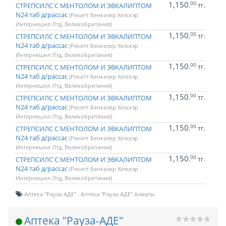
1,150
00
.
тг.
СТРЕПСИЛС С МЕНТОЛОМ И ЭВКАЛИПТОМ
N24 таб д/рассас
(Рекитт Бенкизер Хелскэр
Интернешнл Лтд, Великобритания)
1,150
00
.
тг.
СТРЕПСИЛС С МЕНТОЛОМ И ЭВКАЛИПТОМ
N24 таб д/рассас
(Рекитт Бенкизер Хелскэр
Интернешнл Лтд, Великобритания)
1,150
00
.
тг.
СТРЕПСИЛС С МЕНТОЛОМ И ЭВКАЛИПТОМ
N24 таб д/рассас
(Рекитт Бенкизер Хелскэр
Интернешнл Лтд, Великобритания)
1,150
00
.
тг.
СТРЕПСИЛС С МЕНТОЛОМ И ЭВКАЛИПТОМ
N24 таб д/рассас
(Рекитт Бенкизер Хелскэр
Интернешнл Лтд, Великобритания)
1,150
00
.
тг.
СТРЕПСИЛС С МЕНТОЛОМ И ЭВКАЛИПТОМ
N24 таб д/рассас
(Рекитт Бенкизер Хелскэр
Интернешнл Лтд, Великобритания)
1,150
00
.
тг.
СТРЕПСИЛС С МЕНТОЛОМ И ЭВКАЛИПТОМ
N24 таб д/рассас
(Рекитт Бенкизер Хелскэр
Интернешнл Лтд, Великобритания)
Аптека "Рауза-АДЕ"
Аптека "Рауза-АДЕ" Алматы
Аптека "Рауза-АДЕ"