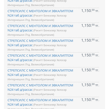
N24 таб д/рассас
(Рекитт Бенкизер Хелскэр
Интернешнл Лтд, Великобритания)
1,150
00
.
тг.
СТРЕПСИЛС С МЕНТОЛОМ И ЭВКАЛИПТОМ
N24 таб д/рассас
(Рекитт Бенкизер Хелскэр
Интернешнл Лтд, Великобритания)
1,150
00
.
тг.
СТРЕПСИЛС С МЕНТОЛОМ И ЭВКАЛИПТОМ
N24 таб д/рассас
(Рекитт Бенкизер Хелскэр
Интернешнл Лтд, Великобритания)
1,150
00
.
тг.
СТРЕПСИЛС С МЕНТОЛОМ И ЭВКАЛИПТОМ
N24 таб д/рассас
(Рекитт Бенкизер Хелскэр
Интернешнл Лтд, Великобритания)
1,150
00
.
тг.
СТРЕПСИЛС С МЕНТОЛОМ И ЭВКАЛИПТОМ
N24 таб д/рассас
(Рекитт Бенкизер Хелскэр
Интернешнл Лтд, Великобритания)
1,150
00
.
тг.
СТРЕПСИЛС С МЕНТОЛОМ И ЭВКАЛИПТОМ
N24 таб д/рассас
(Рекитт Бенкизер Хелскэр
Интернешнл Лтд, Великобритания)
1,150
00
.
тг.
СТРЕПСИЛС С МЕНТОЛОМ И ЭВКАЛИПТОМ
N24 таб д/рассас
(Рекитт Бенкизер Хелскэр
Интернешнл Лтд, Великобритания)
1,150
00
.
тг.
СТРЕПСИЛС С МЕНТОЛОМ И ЭВКАЛИПТОМ
N24 таб д/рассас
(Рекитт Бенкизер Хелскэр
Интернешнл Лтд, Великобритания)