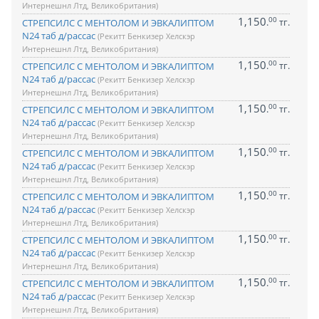
Интернешнл Лтд, Великобритания)
1,150
00
.
тг.
СТРЕПСИЛС С МЕНТОЛОМ И ЭВКАЛИПТОМ
N24 таб д/рассас
(Рекитт Бенкизер Хелскэр
Интернешнл Лтд, Великобритания)
1,150
00
.
тг.
СТРЕПСИЛС С МЕНТОЛОМ И ЭВКАЛИПТОМ
N24 таб д/рассас
(Рекитт Бенкизер Хелскэр
Интернешнл Лтд, Великобритания)
1,150
00
.
тг.
СТРЕПСИЛС С МЕНТОЛОМ И ЭВКАЛИПТОМ
N24 таб д/рассас
(Рекитт Бенкизер Хелскэр
Интернешнл Лтд, Великобритания)
1,150
00
.
тг.
СТРЕПСИЛС С МЕНТОЛОМ И ЭВКАЛИПТОМ
N24 таб д/рассас
(Рекитт Бенкизер Хелскэр
Интернешнл Лтд, Великобритания)
1,150
00
.
тг.
СТРЕПСИЛС С МЕНТОЛОМ И ЭВКАЛИПТОМ
N24 таб д/рассас
(Рекитт Бенкизер Хелскэр
Интернешнл Лтд, Великобритания)
1,150
00
.
тг.
СТРЕПСИЛС С МЕНТОЛОМ И ЭВКАЛИПТОМ
N24 таб д/рассас
(Рекитт Бенкизер Хелскэр
Интернешнл Лтд, Великобритания)
1,150
00
.
тг.
СТРЕПСИЛС С МЕНТОЛОМ И ЭВКАЛИПТОМ
N24 таб д/рассас
(Рекитт Бенкизер Хелскэр
Интернешнл Лтд, Великобритания)