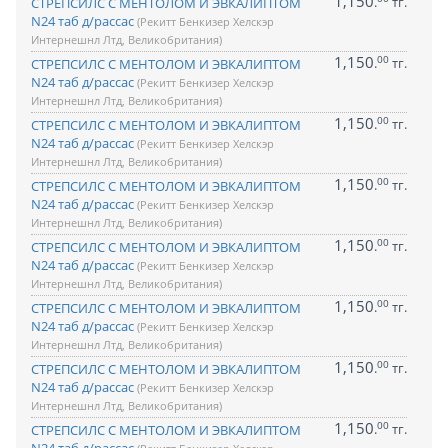
1,150
.
тг.
СТРЕПСИЛС С МЕНТОЛОМ И ЭВКАЛИПТОМ
N24 таб д/рассас
(Рекитт Бенкизер Хелскэр
Интернешнл Лтд, Великобритания)
1,150
00
.
тг.
СТРЕПСИЛС С МЕНТОЛОМ И ЭВКАЛИПТОМ
N24 таб д/рассас
(Рекитт Бенкизер Хелскэр
Интернешнл Лтд, Великобритания)
1,150
00
.
тг.
СТРЕПСИЛС С МЕНТОЛОМ И ЭВКАЛИПТОМ
N24 таб д/рассас
(Рекитт Бенкизер Хелскэр
Интернешнл Лтд, Великобритания)
1,150
00
.
тг.
СТРЕПСИЛС С МЕНТОЛОМ И ЭВКАЛИПТОМ
N24 таб д/рассас
(Рекитт Бенкизер Хелскэр
Интернешнл Лтд, Великобритания)
1,150
00
.
тг.
СТРЕПСИЛС С МЕНТОЛОМ И ЭВКАЛИПТОМ
N24 таб д/рассас
(Рекитт Бенкизер Хелскэр
Интернешнл Лтд, Великобритания)
1,150
00
.
тг.
СТРЕПСИЛС С МЕНТОЛОМ И ЭВКАЛИПТОМ
N24 таб д/рассас
(Рекитт Бенкизер Хелскэр
Интернешнл Лтд, Великобритания)
1,150
00
.
тг.
СТРЕПСИЛС С МЕНТОЛОМ И ЭВКАЛИПТОМ
N24 таб д/рассас
(Рекитт Бенкизер Хелскэр
Интернешнл Лтд, Великобритания)
1,150
00
.
тг.
СТРЕПСИЛС С МЕНТОЛОМ И ЭВКАЛИПТОМ