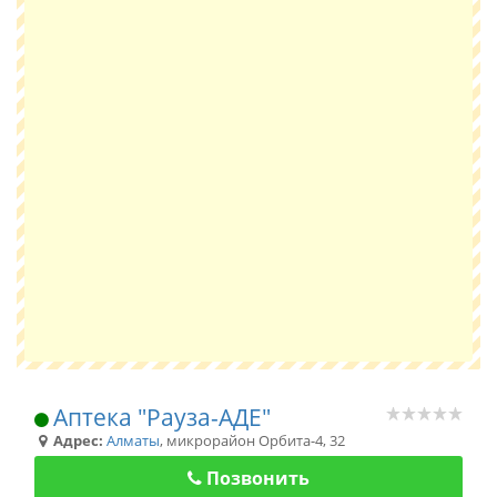
Аптека "Рауза-АДЕ"
Адрес:
Алматы
,
микрорайон Орбита-4, 32
Позвонить