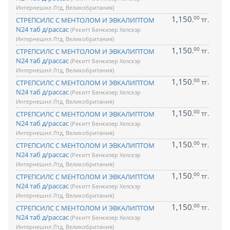
Интернешнл Лтд, Великобритания)
1,150
00
.
тг.
СТРЕПСИЛС С МЕНТОЛОМ И ЭВКАЛИПТОМ
N24 таб д/рассас
(Рекитт Бенкизер Хелскэр
Интернешнл Лтд, Великобритания)
1,150
00
.
тг.
СТРЕПСИЛС С МЕНТОЛОМ И ЭВКАЛИПТОМ
N24 таб д/рассас
(Рекитт Бенкизер Хелскэр
Интернешнл Лтд, Великобритания)
1,150
00
.
тг.
СТРЕПСИЛС С МЕНТОЛОМ И ЭВКАЛИПТОМ
N24 таб д/рассас
(Рекитт Бенкизер Хелскэр
Интернешнл Лтд, Великобритания)
1,150
00
.
тг.
СТРЕПСИЛС С МЕНТОЛОМ И ЭВКАЛИПТОМ
N24 таб д/рассас
(Рекитт Бенкизер Хелскэр
Интернешнл Лтд, Великобритания)
1,150
00
.
тг.
СТРЕПСИЛС С МЕНТОЛОМ И ЭВКАЛИПТОМ
N24 таб д/рассас
(Рекитт Бенкизер Хелскэр
Интернешнл Лтд, Великобритания)
1,150
00
.
тг.
СТРЕПСИЛС С МЕНТОЛОМ И ЭВКАЛИПТОМ
N24 таб д/рассас
(Рекитт Бенкизер Хелскэр
Интернешнл Лтд, Великобритания)
1,150
00
.
тг.
СТРЕПСИЛС С МЕНТОЛОМ И ЭВКАЛИПТОМ
N24 таб д/рассас
(Рекитт Бенкизер Хелскэр
Интернешнл Лтд, Великобритания)