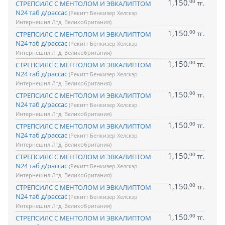
1,150
00
.
тг.
СТРЕПСИЛС С МЕНТОЛОМ И ЭВКАЛИПТОМ
N24 таб д/рассас
(Рекитт Бенкизер Хелскэр
Интернешнл Лтд, Великобритания)
1,150
00
.
тг.
СТРЕПСИЛС С МЕНТОЛОМ И ЭВКАЛИПТОМ
N24 таб д/рассас
(Рекитт Бенкизер Хелскэр
Интернешнл Лтд, Великобритания)
1,150
00
.
тг.
СТРЕПСИЛС С МЕНТОЛОМ И ЭВКАЛИПТОМ
N24 таб д/рассас
(Рекитт Бенкизер Хелскэр
Интернешнл Лтд, Великобритания)
1,150
00
.
тг.
СТРЕПСИЛС С МЕНТОЛОМ И ЭВКАЛИПТОМ
N24 таб д/рассас
(Рекитт Бенкизер Хелскэр
Интернешнл Лтд, Великобритания)
1,150
00
.
тг.
СТРЕПСИЛС С МЕНТОЛОМ И ЭВКАЛИПТОМ
N24 таб д/рассас
(Рекитт Бенкизер Хелскэр
Интернешнл Лтд, Великобритания)
1,150
00
.
тг.
СТРЕПСИЛС С МЕНТОЛОМ И ЭВКАЛИПТОМ
N24 таб д/рассас
(Рекитт Бенкизер Хелскэр
Интернешнл Лтд, Великобритания)
1,150
00
.
тг.
СТРЕПСИЛС С МЕНТОЛОМ И ЭВКАЛИПТОМ
N24 таб д/рассас
(Рекитт Бенкизер Хелскэр
Интернешнл Лтд, Великобритания)
1,150
00
.
тг.
СТРЕПСИЛС С МЕНТОЛОМ И ЭВКАЛИПТОМ