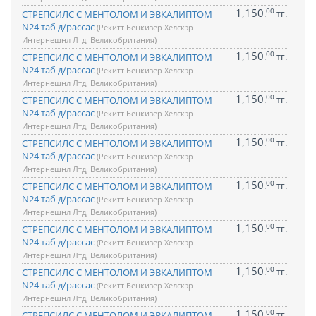
1,150
00
.
тг.
СТРЕПСИЛС С МЕНТОЛОМ И ЭВКАЛИПТОМ
N24 таб д/рассас
(Рекитт Бенкизер Хелскэр
Интернешнл Лтд, Великобритания)
1,150
00
.
тг.
СТРЕПСИЛС С МЕНТОЛОМ И ЭВКАЛИПТОМ
N24 таб д/рассас
(Рекитт Бенкизер Хелскэр
Интернешнл Лтд, Великобритания)
1,150
00
.
тг.
СТРЕПСИЛС С МЕНТОЛОМ И ЭВКАЛИПТОМ
N24 таб д/рассас
(Рекитт Бенкизер Хелскэр
Интернешнл Лтд, Великобритания)
1,150
00
.
тг.
СТРЕПСИЛС С МЕНТОЛОМ И ЭВКАЛИПТОМ
N24 таб д/рассас
(Рекитт Бенкизер Хелскэр
Интернешнл Лтд, Великобритания)
1,150
00
.
тг.
СТРЕПСИЛС С МЕНТОЛОМ И ЭВКАЛИПТОМ
N24 таб д/рассас
(Рекитт Бенкизер Хелскэр
Интернешнл Лтд, Великобритания)
1,150
00
.
тг.
СТРЕПСИЛС С МЕНТОЛОМ И ЭВКАЛИПТОМ
N24 таб д/рассас
(Рекитт Бенкизер Хелскэр
Интернешнл Лтд, Великобритания)
1,150
00
.
тг.
СТРЕПСИЛС С МЕНТОЛОМ И ЭВКАЛИПТОМ
N24 таб д/рассас
(Рекитт Бенкизер Хелскэр
Интернешнл Лтд, Великобритания)
1,150
00
.
тг.
СТРЕПСИЛС С МЕНТОЛОМ И ЭВКАЛИПТОМ