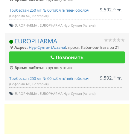
9,592
00
.
тг.
Трибестан 250 мг № 60 табл п/плён оболоч
(Софарма АО, Болгария)
EUROPHARMA
EUROPHARMA Нур-Султан (Астана)
EUROPHARMA
Адрес:
Нур-Султан (Астана)
,
просп. Кабанбай Батыра 21
Позвонить
Время работы:
круглосуточно
9,592
00
.
тг.
Трибестан 250 мг № 60 табл п/плён оболоч
(Софарма АО, Болгария)
EUROPHARMA
EUROPHARMA Нур-Султан (Астана)