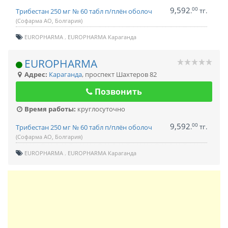
9,592
00
.
тг.
Трибестан 250 мг № 60 табл п/плён оболоч
(Софарма АО, Болгария)
EUROPHARMA
EUROPHARMA Караганда
EUROPHARMA
Адрес:
Караганда
,
проспект Шахтеров 82
Позвонить
Время работы:
круглосуточно
9,592
00
.
тг.
Трибестан 250 мг № 60 табл п/плён оболоч
(Софарма АО, Болгария)
EUROPHARMA
EUROPHARMA Караганда