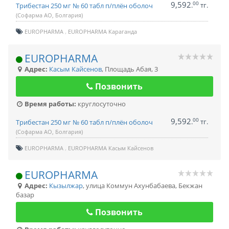
9,592
00
.
тг.
Трибестан 250 мг № 60 табл п/плён оболоч
(Софарма АО, Болгария)
EUROPHARMA
EUROPHARMA Караганда
EUROPHARMA
Адрес:
Касым Кайсенов
,
Площадь Абая, 3
Позвонить
Время работы:
круглосуточно
9,592
00
.
тг.
Трибестан 250 мг № 60 табл п/плён оболоч
(Софарма АО, Болгария)
EUROPHARMA
EUROPHARMA Касым Кайсенов
EUROPHARMA
Адрес:
Кызылжар
,
улица Коммун Ахунбабаева, Бекжан
базар
Позвонить