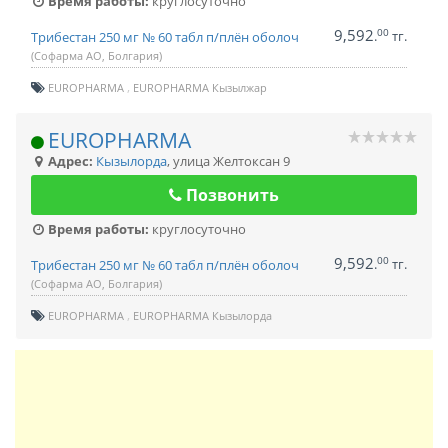
Время работы:
круглосуточно
9,592
00
.
тг.
Трибестан 250 мг № 60 табл п/плён оболоч
(Софарма АО, Болгария)
EUROPHARMA
EUROPHARMA Кызылжар
EUROPHARMA
Адрес:
Кызылорда
,
улица Желтоксан 9
Позвонить
Время работы:
круглосуточно
9,592
00
.
тг.
Трибестан 250 мг № 60 табл п/плён оболоч
(Софарма АО, Болгария)
EUROPHARMA
EUROPHARMA Кызылорда