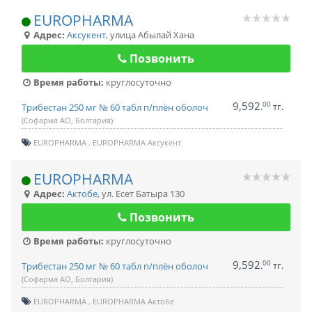
EUROPHARMA
Адрес:
Аксукент
,
улица Абылай Хана
Позвонить
Время работы:
круглосуточно
9,592
00
.
тг.
Трибестан 250 мг № 60 табл п/плён оболоч
(Софарма АО, Болгария)
EUROPHARMA
EUROPHARMA Аксукент
EUROPHARMA
Адрес:
Актобе
,
ул. Есет Батыра 130
Позвонить
Время работы:
круглосуточно
9,592
00
.
тг.
Трибестан 250 мг № 60 табл п/плён оболоч
(Софарма АО, Болгария)
EUROPHARMA
EUROPHARMA Актобе