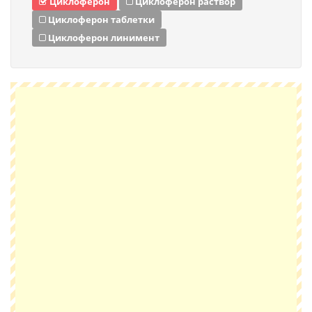
Циклоферон
Циклоферон раствор
Циклоферон таблетки
Циклоферон линимент