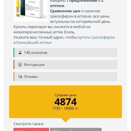
найдено
7 предложений
и
2
аптеки
.
Сравнение цен
и наличие
Циклоферон в аптеках, все цены
актуальны на сегодняшний день.
Купить перепарат вы сможете в любой из
нижеперечисленных аптек Есиль.
Укажите ваш точный адрес, чтобы
купить Циклоферон
в ближайшей аптеке
148 аналогов
Инструкция
Отзывы
Средняя цена
4874
1750 – 18900 тг.
Смотрите также: