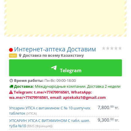
Интернет-аптека Доставим
Доставка по всему Казахстану
топ
Telegram
Время работы:
Пн-Вс: 09:00-18:00
Доставка:
Международные компании. Доставка 2 недели
Telegram: t.me/+77479916561, WhatsApp:
wa.me/+77479916561, email: aptekakz1@gmail.com
7,800
00
.
тг.
Упсарин УПСА с витамином С № 10 шипучих
таблеток
(УПСА)
9,300
00
.
тг.
УПСАРИН УПСА С ВИТАМИНОМ C табл. шип.
туба №10
(BMS (Франция))