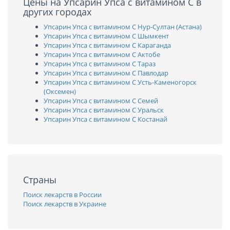
Цены на Упсарин Упса с витамином C в
других городах
Упсарин Упса с витамином C Нур-Султан (Астана)
Упсарин Упса с витамином C Шымкент
Упсарин Упса с витамином C Караганда
Упсарин Упса с витамином C Актобе
Упсарин Упса с витамином C Тараз
Упсарин Упса с витамином C Павлодар
Упсарин Упса с витамином C Усть-Каменогорск
(Оксемен)
Упсарин Упса с витамином C Семей
Упсарин Упса с витамином C Уральск
Упсарин Упса с витамином C Костанай
Страны
Поиск лекарств в России
Поиск лекарств в Украине