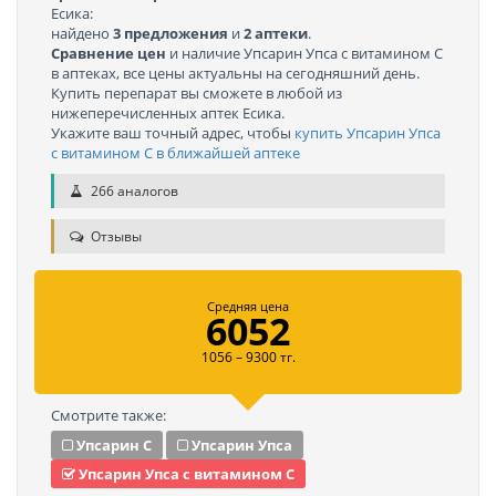
Есика:
найдено
3 предложения
и
2 аптеки
.
Сравнение цен
и наличие Упсарин Упса с витамином C
в аптеках, все цены актуальны на сегодняшний день.
Купить перепарат вы сможете в любой из
нижеперечисленных аптек Есика.
Укажите ваш точный адрес, чтобы
купить Упсарин Упса
с витамином C в ближайшей аптеке
266 аналогов
Отзывы
Средняя цена
6052
1056 – 9300 тг.
Смотрите также:
Упсарин С
Упсарин Упса
Упсарин Упса с витамином C