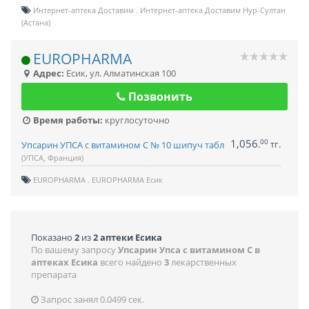
Интернет-аптека Доставим
Интернет-аптека Доставим Нур-Султан
(Астана)
EUROPHARMA
Адрес:
Есик
,
ул. Алматинская 100
Позвонить
Время работы:
круглосуточно
1,056
00
.
тг.
Упсарин УПСА с витамином С № 10 шипуч табл
(УПСА, Франция)
EUROPHARMA
EUROPHARMA Есик
Показано
2
из
2 аптеки Есика
По вашему запросу
Упсарин Упса с витамином C в
аптеках Есика
всего найдено
3
лекарственных
препарата
Запрос занял 0.0499 сек.