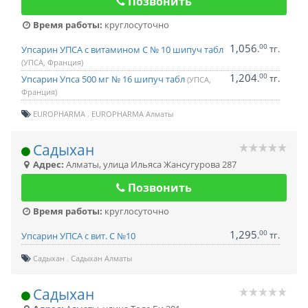
Позвонить
Время работы:
круглосуточно
1,056
00
.
тг.
Упсарин УПСА с витамином С № 10 шипуч табл
(УПСА, Франция)
1,204
00
.
тг.
Упсарин Упса 500 мг № 16 шипуч табл
(УПСА,
Франция)
EUROPHARMA
EUROPHARMA Алматы
Садыхан
Адрес:
Алматы
,
улица Ильяса Жансугурова 287
Позвонить
Время работы:
круглосуточно
1,295
00
.
тг.
Упсарин УПСА с вит. С №10
Садыхан
Садыхан Алматы
Садыхан