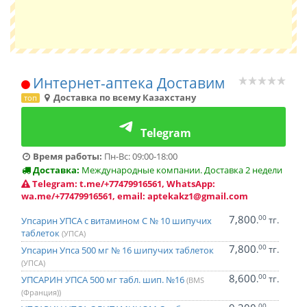
Интернет-аптека Доставим
Доставка по всему Казахстану
топ
Telegram
Время работы:
Пн-Вс: 09:00-18:00
Доставка:
Международные компании. Доставка 2 недели
Telegram: t.me/+77479916561, WhatsApp:
wa.me/+77479916561, email: aptekakz1@gmail.com
7,800
00
.
тг.
Упсарин УПСА с витамином С № 10 шипучих
таблеток
(УПСА)
7,800
00
.
тг.
Упсарин Упса 500 мг № 16 шипучих таблеток
(УПСА)
8,600
00
.
тг.
УПСАРИН УПСА 500 мг табл. шип. №16
(BMS
(Франция))
00