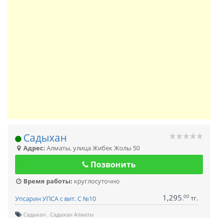
Садыхан
Адрес:
Алматы
,
улица Жибек Жолы 50
Позвонить
Время работы:
круглосуточно
1,295
00
.
тг.
Упсарин УПСА с вит. С №10
Садыхан
Садыхан Алматы