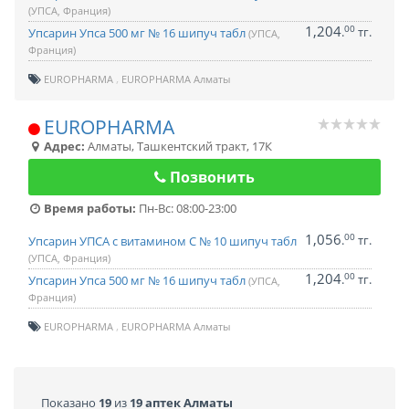
(УПСА, Франция)
1,204
00
.
тг.
Упсарин Упса 500 мг № 16 шипуч табл
(УПСА,
Франция)
EUROPHARMA
EUROPHARMA Алматы
EUROPHARMA
Адрес:
Алматы
,
Ташкентский тракт, 17К
Позвонить
Время работы:
Пн-Вс: 08:00-23:00
1,056
00
.
тг.
Упсарин УПСА с витамином С № 10 шипуч табл
(УПСА, Франция)
1,204
00
.
тг.
Упсарин Упса 500 мг № 16 шипуч табл
(УПСА,
Франция)
EUROPHARMA
EUROPHARMA Алматы
Показано
19
из
19 аптек Алматы