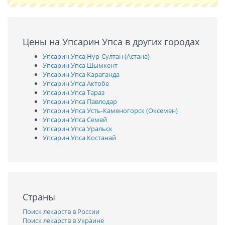
Цены на Упсарин Упса в других городах
Упсарин Упса Нур-Султан (Астана)
Упсарин Упса Шымкент
Упсарин Упса Караганда
Упсарин Упса Актобе
Упсарин Упса Тараз
Упсарин Упса Павлодар
Упсарин Упса Усть-Каменогорск (Оксемен)
Упсарин Упса Семей
Упсарин Упса Уральск
Упсарин Упса Костанай
Страны
Поиск лекарств в России
Поиск лекарств в Украине