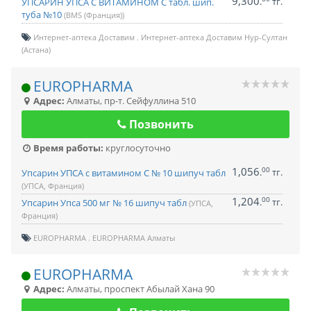
9,300
.
тг.
УПСАРИН УПСА С ВИТАМИНОМ C табл. шип.
туба №10
(BMS (Франция))
Интернет-аптека Доставим
Интернет-аптека Доставим Нур-Султан
(Астана)
EUROPHARMA
Адрес:
Алматы
,
пр-т. Сейфуллина 510
Позвонить
Время работы:
круглосуточно
1,056
00
.
тг.
Упсарин УПСА с витамином С № 10 шипуч табл
(УПСА, Франция)
1,204
00
.
тг.
Упсарин Упса 500 мг № 16 шипуч табл
(УПСА,
Франция)
EUROPHARMA
EUROPHARMA Алматы
EUROPHARMA
Адрес:
Алматы
,
проспект Абылай Хана 90