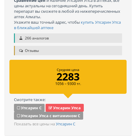
Сравнение цен
и наличие Упсарин Упса в аптеках, все
цены актуальны на сегодняшний день. Купить
перепарат вы сможете в любой из нижеперечисленных
аптек Алматы.
Укажите ваш точный адрес, чтобы
купить Упсарин Упса
в ближайшей аптеке
266 аналогов
Отзывы
Средняя цена
2283
1056 – 9300 тг.
Смотрите также:
Упсарин С
Упсарин Упса
Упсарин Упса с витамином C
Показать все цены на
Упсарин С