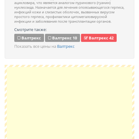
ацикловира, что является аналогом пуринового (гуанин)
нуклеозида. Назначается для лечения опоясывающегося герпеса,
инфекций кожи и слизистых оболочек, вызванных вирусом
простого герпеса, профилактики цитомегаловирусной
инфекции и заболевания после трансплантации органов.
Смотрите также:
Валтрекс
Валтрекс 10
Валтрекс 42
Показать все цены на
Валтрекс