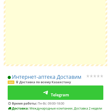
Интернет-аптека Доставим
Доставка по всему Казахстану
топ
Telegram
Время работы:
Пн-Вс: 09:00-18:00
Доставка:
Международные компании. Доставка 2 недели