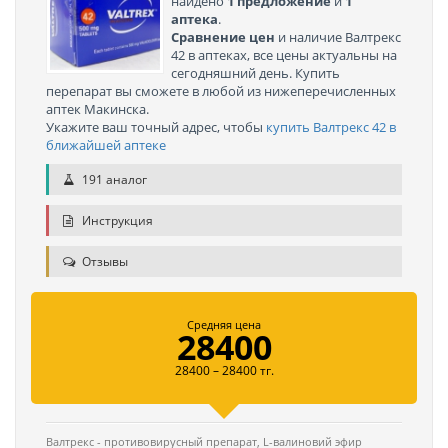
найдено
1 предложение
и
1
аптека
.
Сравнение цен
и наличие Валтрекс
42 в аптеках, все цены актуальны на
сегодняшний день. Купить
перепарат вы сможете в любой из нижеперечисленных
аптек Макинска.
Укажите ваш точный адрес, чтобы
купить Валтрекс 42 в
ближайшей аптеке
191 аналог
Инструкция
Отзывы
Средняя цена
28400
28400 – 28400 тг.
Валтрекс - противовирусный препарат, L-валиновий эфир