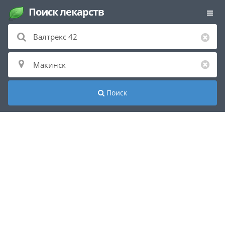
Поиск лекарств
Поиск