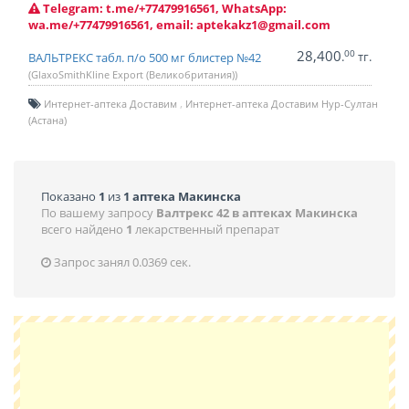
Telegram: t.me/+77479916561, WhatsApp:
wa.me/+77479916561, email: aptekakz1@gmail.com
28,400
00
.
тг.
ВАЛЬТРЕКС табл. п/о 500 мг блистер №42
(GlaxoSmithKline Export (Великобритания))
Интернет-аптека Доставим
Интернет-аптека Доставим Нур-Султан
(Астана)
Показано
1
из
1 аптека Макинска
По вашему запросу
Валтрекс 42 в аптеках Макинска
всего найдено
1
лекарственный препарат
Запрос занял 0.0369 сек.