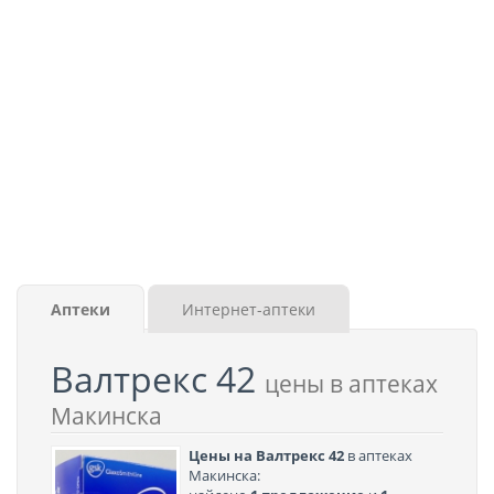
Аптеки
Интернет-аптеки
Валтрекс 42
цены в аптеках
Макинска
Цены на Валтрекс 42
в аптеках
Макинска: