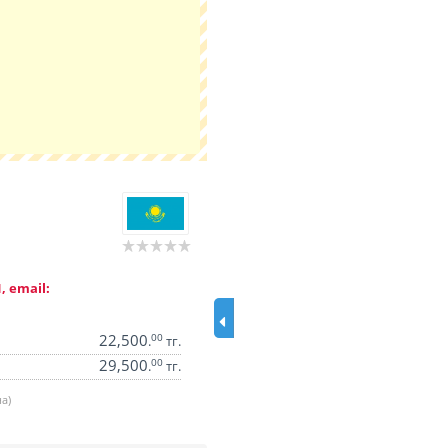
, email:
22,500
00
.
тг.
29,500
00
.
тг.
а)