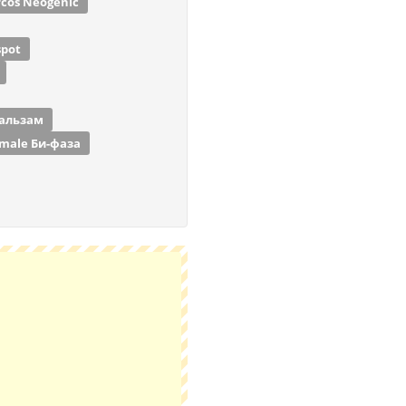
rcos Neogenic
spot
бальзам
rmale Би-фаза