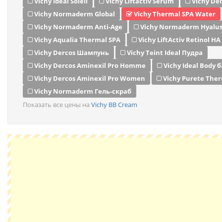
Vichy Ideal Soleil
Vichy Liftactiv Serum
Vichy De
Vichy Normaderm Global
Vichy Thermal SPA Water
Vichy Normaderm Anti-Age
Vichy Normaderm Hyalu
Vichy Aqualia Thermal SPA
Vichy LiftActiv Retinol HA
Vichy Dercos Шампунь
Vichy Teint Ideal Пудра
Vichy Dercos Aminexil Pro Homme
Vichy Ideal Body 
Vichy Dercos Aminexil Pro Women
Vichy Purete The
Vichy Normaderm Гель-скраб
Показать все цены на
Vichy BB Cream