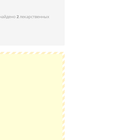
 найдено
2
лекарственных