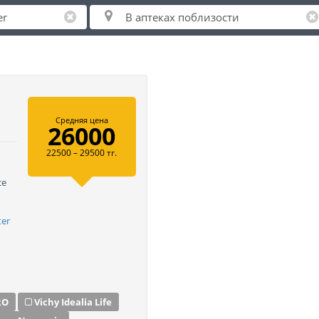
Средняя цена
26000
22500 – 29500 тг.
се
ter
RO
Vichy Idealia Life