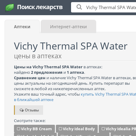
Поиск лекарств
Аптеки
Интернет-аптеки
Vichy Thermal SPA Water
цены в аптеках
Цены на Vichy Thermal SPA Water
в аптеках:
найдено
2 предложения
и
1 аптека
.
Сравнение цен
и наличие Vichy Thermal SPA Water в аптеках, в
цены актуальны на сегодняшний день. Купить перепарат вы
сможете в любой из нижеперечисленных аптек.
Укажите ваш точный адрес, чтобы
купить Vichy Thermal SPA Wa
в ближайшей аптеке
Отзывы
Смотрите также:
Vichy BB Cream
Vichy Ideal Body
Vichy Idealia P