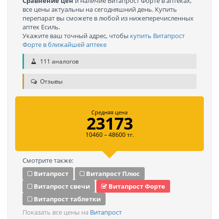
Сравнение цен
и наличие Витапрост Форте в аптеках,
все цены актуальны на сегодняшний день. Купить
перепарат вы сможете в любой из нижеперечисленных
аптек Есиль.
Укажите ваш точный адрес, чтобы
купить Витапрост
Форте в ближайшей аптеке
111 аналогов
Отзывы
Средняя цена
23173
10460 – 48600 тг.
Смотрите также:
Витапрост
Витапрост Плюс
Витапрост свечи
Витапрост Форте
Витапрост таблетки
Показать все цены на
Витапрост