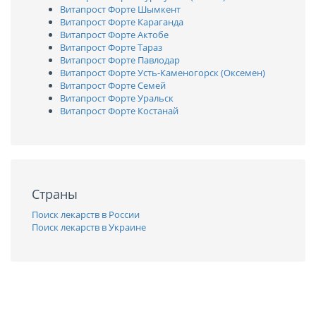
Витапрост Форте Шымкент
Витапрост Форте Караганда
Витапрост Форте Актобе
Витапрост Форте Тараз
Витапрост Форте Павлодар
Витапрост Форте Усть-Каменогорск (Оксемен)
Витапрост Форте Семей
Витапрост Форте Уральск
Витапрост Форте Костанай
Страны
Поиск лекарств в России
Поиск лекарств в Украине