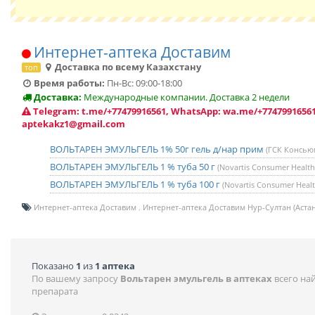
Интернет-аптека Доставим
Доставка по всему Казахстану
топ
Время работы:
Пн-Вс: 09:00-18:00
Доставка:
Международные компании. Доставка 2 недели
Telegram: t.me/+77479916561, WhatsApp: wa.me/+77479916561
aptekakz1@gmail.com
ВОЛЬТАРЕН ЭМУЛЬГЕЛЬ 1% 50г гель д/нар прим
(ГСК Консьюм
ВОЛЬТАРЕН ЭМУЛЬГЕЛЬ 1 % туба 50 г
(Novartis Consumer Healt
ВОЛЬТАРЕН ЭМУЛЬГЕЛЬ 1 % туба 100 г
(Novartis Consumer Heal
Интернет-аптека Доставим
Интернет-аптека Доставим Нур-Султан (Астан
Показано
1
из
1 аптека
По вашему запросу
Вольтарен эмульгель в аптеках
всего на
препарата