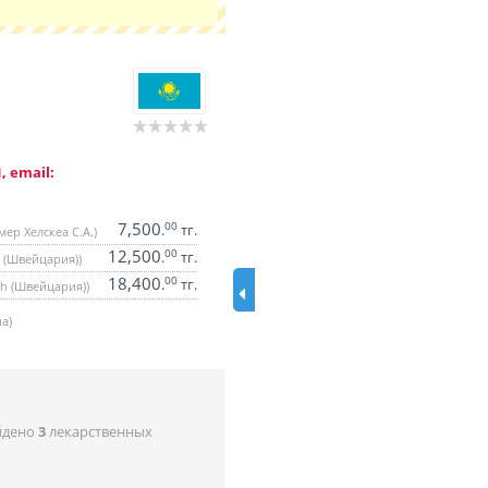
, email:
7,500
00
.
тг.
ер Хелскеа С.А.)
12,500
00
.
тг.
h (Швейцария))
18,400
00
.
тг.
th (Швейцария))
а)
йдено
3
лекарственных