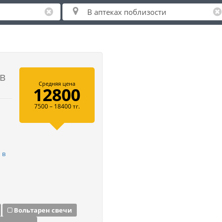
в
Средняя цена
12800
7500 – 18400 тг.
 в
Вольтарен свечи