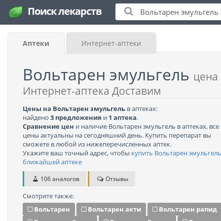
Поиск лекарств
Аптеки
Интернет-аптеки
Вольтарен эмульгель
цена 
Интернет-аптека Доставим
Цены на Вольтарен эмульгель
в аптеках:
найдено
3 предложения
и
1 аптека
.
Сравнение цен
и наличие Вольтарен эмульгель в аптеках, все
цены актуальны на сегодняшний день. Купить перепарат вы
сможете в любой из нижеперечисленных аптек.
Укажите ваш точный адрес, чтобы
купить Вольтарен эмульгель
ближайшей аптеке
106 аналогов
Отзывы
Смотрите также:
Вольтарен
Вольтарен акти
Вольтарен рапид